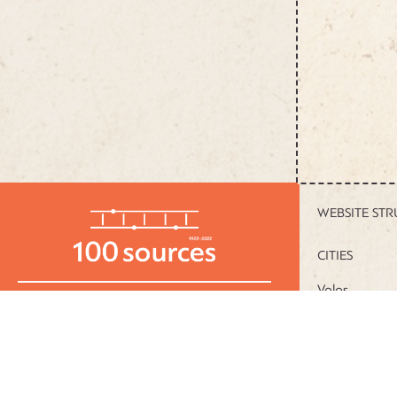
WEBSITE ST
CITIES
Volos
Thessaloniki
Piraeus
Chania
Visit the
project website
100memories.gr
.
Terms of Use