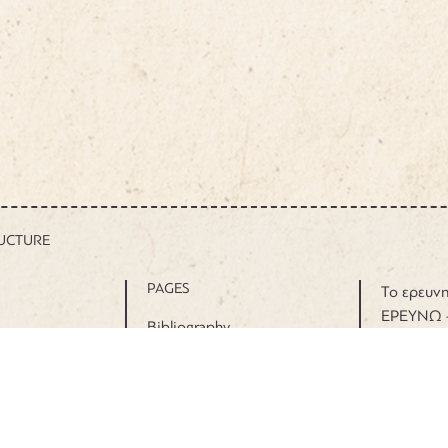
RUCTURE
PAGES
Το ερευνη
ΕΡΕΥΝΩ 
Bibliography
συγχρημα
Map
πόρους μέ
Entries
& Καινοτ