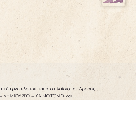
τικό έργο υλοποιείται στο πλαίσιο της Δράσης
– ΔΗΜΙΟΥΡΓΩ – ΚΑΙΝΟΤΟΜΩ και
τοδοτείται από την Ευρωπαϊκή Ένωση και εθνικούς
σω του Ε.Π. Ανταγωνιστικότητα, Επιχειρηματικότητα
ομία (ΕΠΑνΕΚ) (κωδικός έργου: Τ2ΕΔΚ-04827)