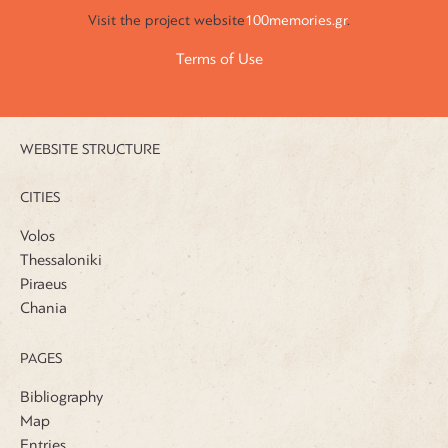
Visit the
project website
100memories.gr
.
Terms of Use
WEBSITE STRUCTURE
CITIES
Volos
Thessaloniki
Piraeus
Chania
PAGES
Bibliography
Map
Entries