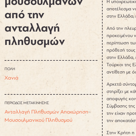
μουσουλμάνων
Η υποχρεωτικ
αποτέλεσμα ν
από την
στην Ελλάδα, 
ανταλλαγή
Από την πλευ
προκειμένου ν
πληθυσμών
περίπτωση τω
πρόθεσή τους 
στην Ελλάδα, 
Τούρκοι της Ε
ΠΟΛΗ
αντίθεση με ό
Χανιά
Αρκετά σύντομ
στηρίξει με κ
αποφυγής κοιν
ΠΕΡΙΟΔΟΣ ΜΕΤΑΚΙΝΗΣΗΣ
Σύμβασης της 
Ανταλλαγή Πληθυσμών
Αποχώρηση
την είχαν προ
Μουσουλμανικού Πληθυσμού
την αποκατάσ
Στην Κρήτη η