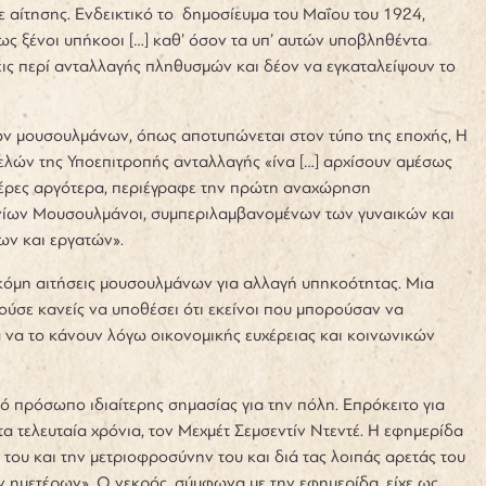
 αίτησης. Ενδεικτικό το δημοσίευμα του Μαΐου του 1924,
ως ξένοι υπήκοοι […] καθ’ όσον τα υπ’ αυτών υποβληθέντα
ξεις περί ανταλλαγής πληθυσμών και δέον να εγκαταλείψουν το
ων μουσουλμάνων, όπως αποτυπώνεται στον τύπο της εποχής, Η
μελών της Υποεπιτροπής ανταλλαγής «ίνα […] αρχίσουν αμέσως
 μέρες αργότερα, περιέγραφε την πρώτη αναχώρηση
Χανίων Μουσουλμάνοι, συμπεριλαμβανομένων των γυναικών και
ρων και εργατών».
κόμη αιτήσεις μουσουλμάνων για αλλαγή υπηκοότητας. Μια
ύσε κανείς να υποθέσει ότι εκείνοι που μπορούσαν να
α να το κάνουν λόγω οικονομικής ευχέρειας και κοινωνικών
κό πρόσωπο ιδιαίτερης σημασίας για την πόλη. Επρόκειτο για
α τελευταία χρόνια, τον Μεχμέτ Σεμσεντίν Ντεντέ. Η εφημερίδα
ου και την μετριοφροσύνην του και διά τας λοιπάς αρετάς του
ν ημετέρων». Ο νεκρός, σύμφωνα με την εφημερίδα, είχε ως