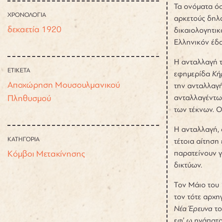
Τα ονόματα όσ
ΧΡΟΝΟΛΟΓΙΑ
αρκετούς δηλα
δεκαετία 1920
δικαιολογητικ
Ελληνικόν έδα
Η ανταλλαγή 
ΕΤΙΚΕΤΑ
εφημερίδα
Κή
Αποχώρηση Μουσουλμανικού
την ανταλλαγή
Πληθυσμού
ανταλλαγέντων
των τέκνων. Ο
Η ανταλλαγή,
ΚΑΤΗΓΟΡΙΑ
τέτοια αίτηση
Κόμβοι Μετακίνησης
παρατείνουν γ
δικτύων.
Τον Μάιο του 
τον τότε αρχη
Νέα Έρευνα
το
εφ’ ω ηγάπατο