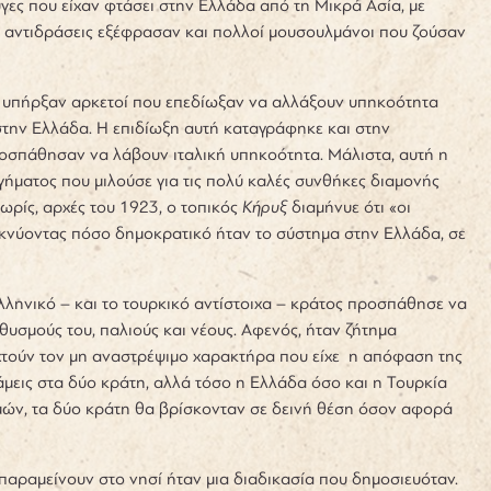
ς που είχαν φτάσει στην Ελλάδα από τη Μικρά Ασία, με
 αντιδράσεις εξέφρασαν και πολλοί μουσουλμάνοι που ζούσαν
 υπήρξαν αρκετοί που επεδίωξαν να αλλάξουν υπηκοότητα
στην Ελλάδα. Η επιδίωξη αυτή καταγράφηκε και στην
οσπάθησαν να λάβουν ιταλική υπηκοότητα. Μάλιστα, αυτή η
γήματος που μιλούσε για τις πολύ καλές συνθήκες διαμονής
ωρίς, αρχές του 1923, ο τοπικός
Κήρυξ
διαμήνυε ότι «οι
ικνύοντας πόσο δημοκρατικό ήταν το σύστημα στην Ελλάδα, σε
λληνικό – και το τουρκικό αντίστοιχα – κράτος προσπάθησε να
υσμούς του, παλιούς και νέους. Αφενός, ήταν ζήτημα
χτούν τον μη αναστρέψιμο χαρακτήρα που είχε η απόφαση της
άμεις στα δύο κράτη, αλλά τόσο η Ελλάδα όσο και η Τουρκία
σμών, τα δύο κράτη θα βρίσκονταν σε δεινή θέση όσον αφορά
ραμείνουν στο νησί ήταν μια διαδικασία που δημοσιευόταν.