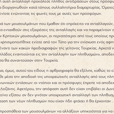
ή αυτή ανταλλαγή προκάλεσε πλήθος αντιδράσεων στους πρόσφυγε
α διοργανωθούν κατά τόπους συλλαλητήρια διαμαρτυρίας. Όμοιες
ενίοτε ενώνοντας τις φωνές τους με αυτές των προσφύγων.
ρά των μουσουλμάνων που έμαθαν ότι επρόκειτο να ανταλλαγούν,
α ενταχθούν στις εξαιρέσεις της ανταλλαγής και να παραμείνουν 
ν Κρητικών μουσουλμάνων, οι περισσότεροι από τους οποίους πρ
χρησιμοποιήθηκε ενίοτε από τον Τύπο για την ενίσχυση ενός αφη
έναντι των κακών προδιαγραφών της γείτονος Τουρκίας. Αρκετά ν
λλάδος εναντιούνται εις την ανταλλαγήν των πληθυσμών», αποδε
σα θα συναντούσαν στην Τουρκία.
α, όμως, αυτού του είδους η αρθρογραφία θα εξέλιπε, καθώς το ε
άθε μέσο την αποδοχή της υποχρεωτικής ανταλλαγής από τους πληθ
ωνικών εντάσεων: οι ντόπιοι και οι πρόσφυγες έπρεπε να αποδε
Λοζάνης. Αφετέρου, την απόφαση αυτή δεν είχαν επιβάλει οι Δυν
τείνει εξίσου: αν δεν γινόταν υποχρεωτική ανταλλαγή των πληθυ
ταση των νέων πληθυσμών που είχαν ήδη φτάσει ή θα έρχονταν .
 προσπάθεια των μουσουλμάνων να αλλάξουν υπηκοότητα για να πα