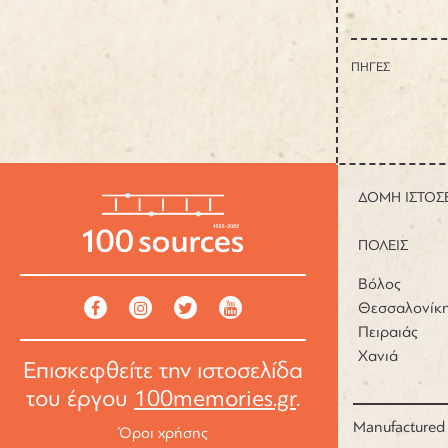
ΠΗΓΕΣ
ΔΟΜΗ ΙΣΤΟΣ
ΠΟΛΕΙΣ
Βόλος
Θεσσαλονίκ
Πειραιάς
Χανιά
Επισκεφθείτε την ιστοσελίδα
του έργου
100memories.gr
.
Manufactured
Όροι χρήσης