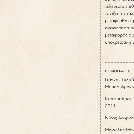
τελευταία επι
τονίζει ότι «
μεταφέρθηκε μ
αναχώρηση όλ
μεταφοράς αυτ
υποχρεωτική μ
ΒΙΒΛΙΟΓΡΑΦΙΑ
Γιάννης Γκλα
Μουσουλμάνων
Konstantinos T
2011
Νίκος Ανδριώ
Μανώλης Μανο