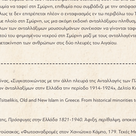
θυμία να ταφεί στη Σμύρνη, επιθυμία που συμβάδιζε με την απόφα
άλλως τε δεν επιτρέπεται πλέον ο ενταφιασμός εν τω περιβόλω του
ε πλοίο στη Σμύρνη, ως μια ακόμη εκδοχή ανταλλάξιμου πληθυσμο
ων των ανταλλάξιμων μουσουλμάνων συνέχισαν να γίνονται ταφές
ού του φημισμένου νεκρού στη Σμύρνη μαζί με τους ανταλλαγέντ
ετακίνηση των ανθρώπων στις δύο πλευρές του Αιγαίου.
βίνας, «Συγκατοικώντας με την άλλη πλευρά της Ανταλλαγής των
 ανταλλαξίμων στην Ελλάδα την περίοδο 1914-1924», Δελτίο Κέν
sitselikis, Old and New Islam in Greece. From historical minorities
της,
Πρόσφυγες στην Ελλάδα 1821-1940. Άφιξη, περίθαλψη, αποκα
ύσακας, «Φωτοαναδρομές στον Χανιώτικο Κάμπο, 179. Τεκές Με