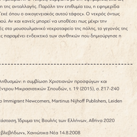
ση της ανταλλαγής. Παρόλη την επιθυμία του, η εφημερίδα
 Τεκέ όπου ο οικογενειακός αυτού τάφος». Ο νεκρός όντως
ύ. Αν και κανείς μπορεί να υποθέσει πως μέχρι την
 στο μουσουλμανικό νεκροταφείο της πόλης, το γεγονός της
ες παραμένει ενδεικτικό των συνθηκών που δημιούργησε η
 Πληθυσμών: η συμβίωση Χριστιανών προσφύγων και
τρου Μικρασιατικών Σπουδών, τ. 19 (2015), σ. 217-240
 to Immigrant Newcomers, Martinus Nijhoff Publishers, Leiden
τάσταση
, Ίδρυμα της Βουλής των Ελλήνων, Αθήνα 2020
βλεβήδων», Χανιώτικα Νέα 14.8.2008