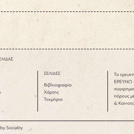
ΕΛΙΔΑΣ
ΣΕΛΙΔΕΣ
Το ερευνη
ΕΡΕΥΝΩ 
Βιβλιογραφία
συγχρημα
η
Χάρτης
πόρους μέ
Τεκμήρια
& Καινοτ
 by
Sociality