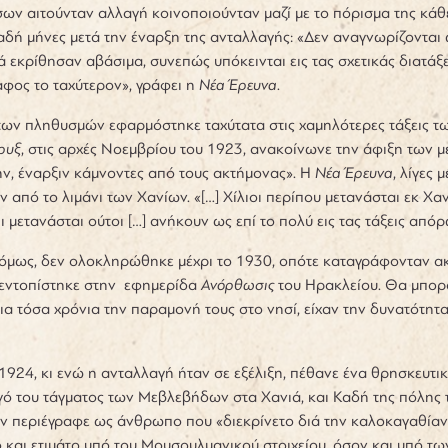
ων αιτούνταν αλλαγή κοινοποιούνταν μαζί με το πόρισμα της κάθε
δή μήνες μετά την έναρξη της ανταλλαγής: «Δεν αναγνωρίζονται 
ά εκρίθησαν αβάσιμα, συνεπώς υπόκεινται εις τας σχετικάς διατά
φος το ταχύτερον», γράφει η
Νέα Έρευνα
.
των πληθυσμών εφαρμόστηκε ταχύτατα στις χαμηλότερες τάξεις τ
ρυξ
, στις αρχές Νοεμβρίου του 1923, ανακοίνωνε την άφιξη των 
ν, έναρξιν κάμνοντες από τους ακτήμονας». Η
Νέα Έρευνα
, λίγες
 από το λιμάνι των Χανίων. «[…] Χίλιοι περίπου μετανάσται εκ 
ι μετανάσται ούτοι […] ανήκουν ως επί το πολύ εις τας τάξεις από
 όμως, δεν ολοκληρώθηκε μέχρι το 1930, οπότε καταγράφονταν α
 εντοπίστηκε στην εφημερίδα
Ανόρθωσις
του Ηρακλείου. Θα μπορο
ια τόσα χρόνια την παραμονή τους στο νησί, είχαν την δυνατότητ
1924, κι ενώ η ανταλλαγή ήταν σε εξέλιξη, πέθανε ένα θρησκευτι
γό του τάγματος των Μεβλεβήδων στα Χανιά, και Καδή της πόλης τ
ν περιέγραφε ως άνθρωπο που «διεκρίνετο διά την καλοκαγαθίαν τ
 και ετιμάτο υπό του Μουσουλμανικού στοιχείου, όσον και υπό τω