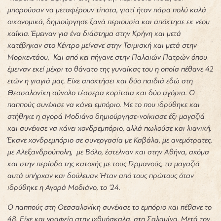
μπορούσαν να μεταφέρουν τίποτα, γιατί ήταν πάρα πολύ καλά
οικονομικά, δημιούργησε ξανά περιουσία και απόκτησε εκ νέου
καΐκια. Έμειναν για ένα διάστημα στην Κρήνη και μετά
κατέβηκαν στο Κέντρο μείνανε στην Τσιμισκή και μετά στην
Μορκεντάου. Και από κει πήγανε στην Παλαιών Πατρών όπου
έμειναν εκεί μέχρι το θάνατο της γυναίκας του η οποία πέθανε 42
ετών η γιαγιά μας. Είχε αποκτήσει και δύο παιδιά εδώ στη
Θεσσαλονίκη σύνολο τέσσερα κορίτσια και δύο αγόρια. Ο
παππούς συνέχισε να κάνει εμπόριο. Με το που ιδρύθηκε και
στήθηκε η αγορά Μοδιάνο δημιούργησε-νοίκιασε έξι μαγαζιά
και συνέχισε να κάνει χονδρεμπόριο, αλλά πωλούσε και λιανική.
Έκανε χονδρεμπόριο σε συνεργασία με Καβάλα, με ανεμότρατες,
με Αλεξανδρούπολη, με Βόλο, έστελναν και στην Αθήνα, ακόμα
και στην περίοδο της κατοχής με τους Γερμανούς, τα μαγαζιά
αυτά υπήρχαν και δούλευαν. Ήταν από τους πρώτους όταν
ιδρύθηκε η Αγορά Μοδιάνο, το ‘24.
Ο παππούς στη Θεσσαλονίκη συνέχισε το εμπόριο και πέθανε το
48. Είχε και γραφείο στην ιχθυόσκαλα, στη Σαλαμίνα. Μετά τον