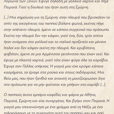
Λεγεώνα των Ξένων. Έφυγε δηλαδή με γαλλικά χαρτιά και πήγε
Πειραιά. Γιατί η δουλειά του ήταν αυτή στη Σμύρνη.
[…] Μια σημείωση για τη Σμύρνη: στην πλευρά που βρισκόταν το
σπίτι της οικογένειας του παππού βάλανε φωτιά, εκείνος πήγε
στην απέναντι πλευρά, έμεινε σε κάποιο συγγενικό του πρόσωπο.
Εκείνη την πλευρά δεν την κάψαν, γιατί ένα, δύο, τρία σπίτια
ήταν ανάμεσα στο γαλλικό και το ιταλικό προξενείο και μένανε
Ιταλοί και δεν κάψαν εκείνη την πλευρά. Και κρυβότανε,
φοβόταν, έμεινε σε μια Αρμένισσα γειτόνισσα που είχαν εκεί. Και
έφυγε με πλαστά χαρτιά, γιατί τότε είχαν φύγει όλα τα καράβια.
Έφυγε σαν Γάλλος υπήκοος. Η γιαγιά μου είχε κρύψει κάποια
κοσμήματα, τα έραψε στα ρούχα και στους ποδόγυρους. Μια
θεία μας, που ήταν ξανθιά και ανοιχτή τη μουτζούρωσαν λίγο
στο πρόσωπο για να μην φαίνεται και μπήκαν στο καράβι […].
Ο παππούς έκανε εμπόριο καφέδες και ψάρια με Αθήνα,
Πειραιά, Σμύρνη και είχε συνεργάτες. Και βγήκε στον Πειραιά. Η
γιαγιά μου επικοινώνησε με ένα γράμμα από τη Νάξο, με ένα
τηλεγράφημα με το συνεργάτη αυτό του παππού μου και από