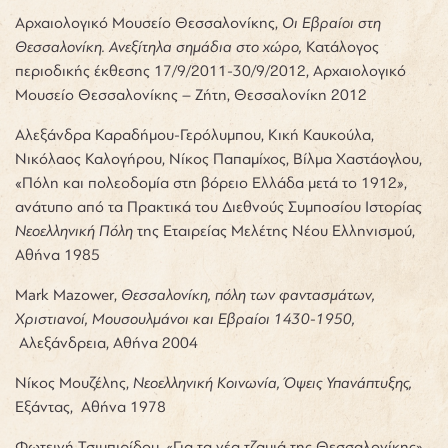
Αρχαιολογικό Μουσείο Θεσσαλονίκης,
Οι Εβραίοι στη
Θεσσαλονίκη. Ανεξίτηλα σημάδια στο χώρο,
Κατάλογος
περιοδικής έκθεσης 17/9/2011-30/9/2012, Αρχαιολογικό
Μουσείο Θεσσαλονίκης – Ζήτη, Θεσσαλονίκη 2012
Αλεξάνδρα Καραδήμου-Γερόλυμπου, Κική Καυκούλα,
Νικόλαος Καλογήρου, Νίκος Παπαμίχος, Βίλμα Χαστάογλου,
«Πόλη και πολεοδομία στη βόρειο Ελλάδα μετά το 1912
»
,
ανάτυπο από τα Πρακτικά του Διεθνούς Συμποσίου Ιστορίας
Νεοελληνική Πόλη
της Εταιρείας Μελέτης Νέου Ελληνισμού,
Αθήνα 1985
Mark Mazower,
Θεσσαλονίκη, πόλη των φαντασμάτων,
Χριστιανοί, Μουσουλμάνοι και Εβραίοι 1430-1950,
Αλεξάνδρεια, Αθήνα 2004
Νίκος Μουζέλης,
Νεοελληνική Κοινωνία, Όψεις Υπανάπτυξης,
Εξάντας, Αθήνα 1978
Φωτεινή Τσιμπιρίδου, «Για τα νέα τζαμιά της Θεσσαλονίκης»,