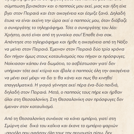
σύμπτωση βρισκόταν και ο παππούς μου εκεί, μιας και ήδη είχε
βγει στον Πειραιά και έτσι οικογένεια και έσμιξε ξανά. Δηλαδή
έτυχε να είναι εκείνη την ώρα εκεί ο παππούς μου, όταν διάβαζε
ο συνεργάτης το τηλεγράφημα. Τότε ο συνεργάτης του λέει:
Χρήστο, αυτό είναι από τη γυναίκα σου! Έπαθε ένα σοκ.
Απάντησε στο τηλεγράφημα και ήρθε η οικογένεια από τη Νάξο
να μείνει στον Πειραιά. Έμειναν στον Πειραιά δύο τρία χρόνια
δεν πήγαν όμως στους καταυλισμούς που πήγαν οι πρόσφυγες.
Νοίκιασαν κάπου ένα δωμάτιο, το ασβέστωσαν γιατί δεν
υπήρχαν τότε εκεί κτίρια και έβαλε ο παππούς όλη την οικογένεια
να μένει εκεί μέχρι να δει τι θα κάνει και πως θα κινηθεί
επαγγελματικά. Η γιαγιά γέννησε εκεί πέρα ένα-δύο παιδιά,
δηλαδή στον Πειραιά. Μετά, ο παππούς τους πήρε και ήρθαν
όλοι στη Θεσσαλονίκη. Στη Θεσσαλονίκη σαν πρόσφυγες δεν
έμειναν στον καταυλισμό.
Από τη Θεσσαλονίκη συνέχισε να κάνει εμπόριο, γιατί στη
Σμύρνη είχε δικά του καΐκια και έκανε το εμπόριο ψαριών
-παρόλο που αφήσαν όλη τους την περιουσία πίσω, δεν