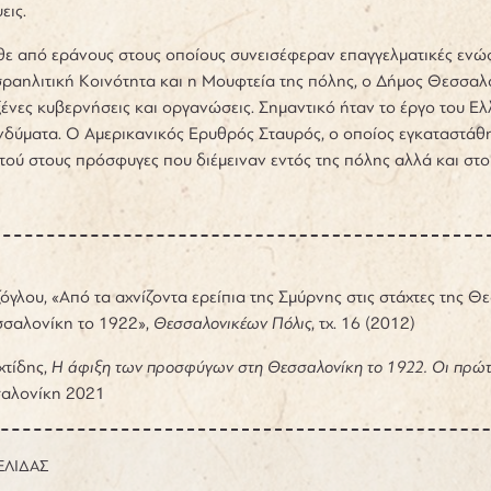
εις.
ε από εράνους στους οποίους συνεισέφεραν επαγγελματικές ενώσεις
Ισραηλιτική Κοινότητα και η Μουφτεία της πόλης, ο Δήμος Θεσσαλ
νες κυβερνήσεις και οργανώσεις. Σημαντικό ήταν το έργο του Ε
νδύματα. Ο Αμερικανικός Ερυθρός Σταυρός, ο οποίος εγκαταστάθ
ού στους πρόσφυγες που διέμειναν εντός της πόλης αλλά και στο
όγλου,
«Από τα αχνίζοντα ερείπια της Σμύρνης στις στάχτες της
σσαλονίκη το 1922»,
Θεσσαλονικέων Πόλις
, τχ. 16 (2012)
χτίδης,
Η άφιξη των προσφύγων στη Θεσσαλονίκη το 1922. Οι πρώτε
σαλονίκη 2021
ΕΛΙΔΑΣ