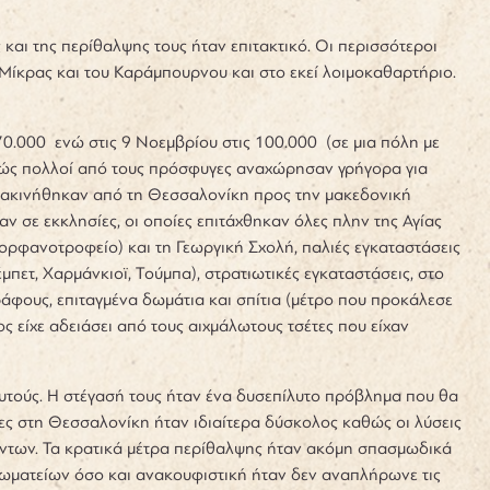
και της περίθαλψης τους ήταν επιτακτικό. Οι περισσότεροι
Μίκρας και του Καράμπουρνου και στο εκεί λοιμοκαθαρτήριο.
70.000 ενώ στις 9 Νοεμβρίου στις 100.000 (σε μια πόλη με
αθώς πολλοί από τους πρόσφυγες αναχώρησαν γρήγορα για
 διακινήθηκαν από τη Θεσσαλονίκη προς την μακεδονική
 σε εκκλησίες, οι οποίες επιτάχθηκαν όλες πλην της Αγίας
ι ορφανοτροφείο) και τη Γεωργική Σχολή, παλιές εγκαταστάσεις
ετ, Χαρμάνκιοϊ, Τούμπα), στρατιωτικές εγκαταστάσεις, στο
ράφους, επιταγμένα δωμάτια και σπίτια (μέτρο που προκάλεσε
ς είχε αδειάσει από τους αιχμάλωτους τσέτες που είχαν
υτούς. Η στέγασή τους ήταν ένα δυσεπίλυτο πρόβλημα που θα
ς στη Θεσσαλονίκη ήταν ιδιαίτερα δύσκολος καθώς οι λύσεις
νόντων. Τα κρατικά μέτρα περίθαλψης ήταν ακόμη σπασμωδικά
ματείων όσο και ανακουφιστική ήταν δεν αναπλήρωνε τις