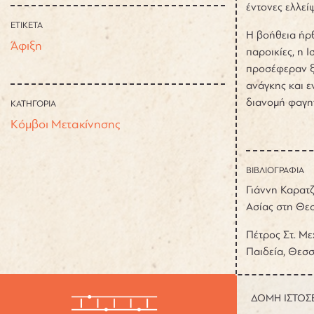
έντονες ελλείψ
ΕΤΙΚΕΤΑ
Η βοήθεια ήρθ
Άφιξη
παροικίες, η 
προσέφεραν ξέ
ανάγκης και ε
διανομή φαγητ
ΚΑΤΗΓΟΡΙΑ
Κόμβοι Μετακίνησης
ΒΙΒΛΙΟΓΡΑΦΙΑ
Γιάννη Καρατζ
Ασίας στη Θε
Πέτρος Στ. Με
Παιδεία, Θεσ
ΔΟΜΗ ΙΣΤΟΣ