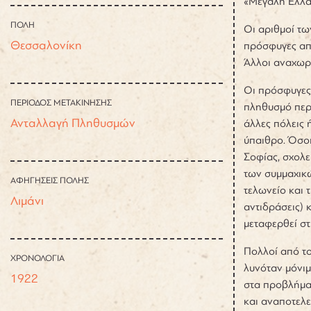
«Μεγάλη Ελλάς
ΠΟΛΗ
Οι αριθμοί τω
Θεσσαλονίκη
πρόσφυγες απο
Άλλοι αναχωρ
Οι πρόσφυγες 
ΠΕΡΙΟΔΟΣ ΜΕΤΑΚΙΝΗΣΗΣ
πληθυσμό περ
Ανταλλαγή Πληθυσμών
άλλες πόλεις 
ύπαιθρο. Όσοι
Σοφίας, σχολε
των συμμαχικώ
ΑΦΗΓΗΣΕΙΣ ΠΟΛΗΣ
τελωνείο και 
Λιμάνι
αντιδράσεις) 
μεταφερθεί σ
Πολλοί από το
ΧΡΟΝΟΛΟΓΙΑ
λυνόταν μόνιμ
1922
στα προβλήματ
και αναποτελ