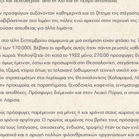
» και «Ελευθερία» από τη Χίο και τη Λέσβο αντίστοιχα.
ν προσφύγων αυξάνονταν καθημερινά και το ζήτημα της στέγασης 
βιβάστηκαν στο λιμάνι της πόλης ενώ αρκετοί στην περιοχή της 
ούσαν απευθείας για άλλα λιμάνια.
στα τέλη Σεπτεμβρίου σύμφωνα με μια εκτίμηση είχαν φτάσει τις 
ί των 170.000)
. Βέβαια οι αριθμός αυτός ήταν πάντα ρευστός κ
ή χωριά. Υπολογίζεται ότι κατά το 1922 μόνο, 270.00 πρόσφυγες
 όμως έμειναν, έστω και προσωρινά στη Θεσσαλονίκη, στεγάστηκαν
ία, τζαμιά, κτίρια όπως το Ισλαχανέ (οθωμανική τεχνική σχολή κα
ν στρατευμάτων στα περίχωρα της Θεσσαλονίκης (Καλαμαριά, Λέμπ
την προκυμαία, σε παραπήγματα, ξενοδοχεία, καφενεία, κινηματογ
και αποθήκες. Πρόσφυγες διέμειναν και στον Λευκό Πύργο, ο οποίο
τη Λάρισα.
υς πρόσφυγες παρέμειναν για μήνες ή και χρόνια στους χώρους α
α χρόνια αργότερα. Ο πρώτος χειμώνας που βρήκε τους πρόσφυγε
α τους (στέγασης, οικοσκευής, ένδυσης, τροφής) ήταν εκ των ε
εσματικά και η αρωγή πολλών φιλανθρωπικών οργανώσεων και σω