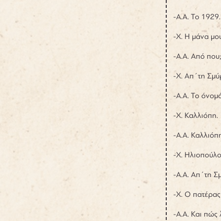
-Α.Α. Το 1929.
-Χ. Η μάνα μο
-Α.Α. Από που;
-Χ. Απ΄τη Σμύ
-Α.Α. Το όνομά
-Χ. Καλλιόπη.
-Α.Α. Καλλιόπ
-Χ. Ηλιοπούλ
-Α.Α. Απ΄τη Σ
-Χ. Ο πατέρας
-Α.Α. Και πώς 