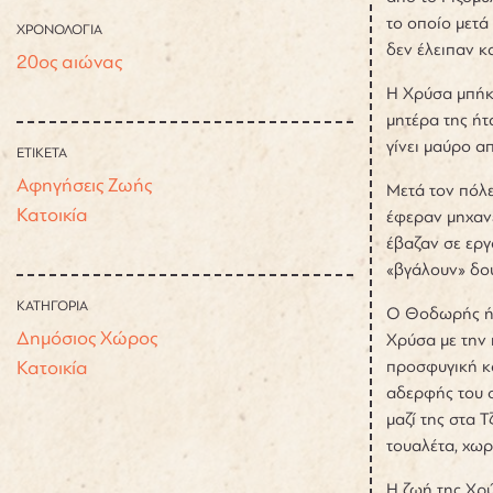
το οποίο μετά
ΧΡΟΝΟΛΟΓΙΑ
δεν έλειπαν κ
20ος αιώνας
Η Χρύσα μπήκ
μητέρα της ήτ
γίνει μαύρο α
ΕΤΙΚΕΤΑ
Αφηγήσεις Ζωής
Μετά τον πόλε
Κατοικία
έφεραν μηχανέ
έβαζαν σε εργ
«βγάλουν» δου
ΚΑΤΗΓΟΡΙΑ
Ο Θοδωρής ήτα
Δημόσιος Χώρος
Χρύσα με την 
Κατοικία
προσφυγική κα
αδερφής του σ
μαζί της στα Τ
τουαλέτα, χωρ
Η ζωή της Χρύ