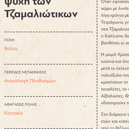
ψυχή των
Όταν έφτασαν 
χώρο με λινάτ
Τζαμαλιώτικων
λίγα χρόνια μ
Τετράγωνα, γν
στα Τζαμαλιώτ
η Καλλιόπη δε
ΠΟΛΗ
βοηθήσει κι α
Βόλος
Η μικρή Χρύσα
κούνια και έπ
μετά το έκλει
ΠΕΡΙΟΔΟΣ ΜΕΤΑΚΙΝΗΣΗΣ
παλιόξυλα που
Ανταλλαγή Πληθυσμών
κρατήσουν τη 
τουαλέτες, το
Αϊβαλιώτες, Φ
«διατηρούν» 
ΑΦΗΓΗΣΕΙΣ ΠΟΛΗΣ
Κατοικία
Στη διάρκεια 
ετών και κατέ
από το Ριζόμυ