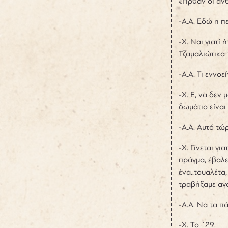
«Ήρθαν οι ανθ
-Α.Α. Εδώ η πε
-Χ. Ναι γιατί
Τζαμαλιώτικα 
-Α.Α. Τι εννοε
-Χ. Ε, να δεν
δωμάτιο είναι 
-Α.Α. Αυτό τώρ
-Χ. Γίνεται γ
πράγμα, έβαλε
ένα..τουαλέτα
τραβήξαμε αγο
-Α.Α. Να τα π
-Χ. Το ΄29.