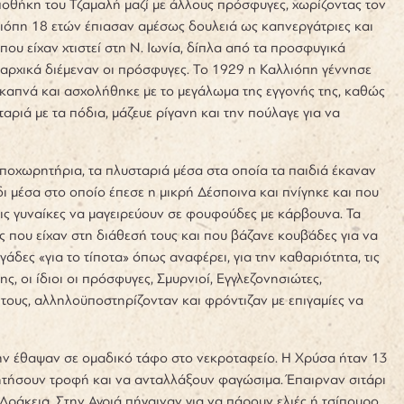
ποθήκη του Τζαμαλή μαζί με άλλους πρόσφυγες, χωρίζοντας τον
λλιόπη 18 ετών έπιασαν αμέσως δουλειά ως καπνεργάτριες και
ου είχαν χτιστεί στη Ν. Ιωνία, δίπλα από τα προσφυγικά
αρχικά διέμεναν οι πρόσφυγες. Το 1929 η Καλλιόπη γέννησε
α καπνά και ασχολήθηκε με το μεγάλωμα της εγγονής της, καθώς
ριά με τα πόδια, μάζευε ρίγανη και την πούλαγε για να
 αποχωρητήρια, τα πλυσταριά μέσα στα οποία τα παιδιά έκαναν
ι μέσα στο οποίο έπεσε η μικρή Δέσποινα και πνίγηκε και που
 τις γυναίκες να μαγειρεύουν σε φουφούδες με κάρβουνα. Τα
ες που είχαν στη διάθεσή τους και που βάζανε κουβάδες για να
άδες «για το τίποτα» όπως αναφέρει, για την καθαριότητα, τις
ς, οι ίδιοι οι πρόσφυγες, Σμυρνιοί, Εγγλεζονησιώτες,
 τους, αλληλοϋποστηρίζονταν και φρόντιζαν με επιγαμίες να
ι την έθαψαν σε ομαδικό τάφο στο νεκροταφείο. Η Χρύσα ήταν 13
αζητήσουν τροφή και να ανταλλάξουν φαγώσιμα. Έπαιρναν σιτάρι
Δράκεια. Στην Αγριά πήγαιναν για να πάρουν ελιές ή τσίπουρο