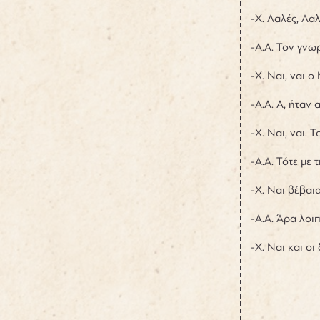
-Χ. Λαλές, Λα
-Α.Α. Τον γνω
-Χ. Ναι, ναι 
-Α.Α. Α, ήταν 
-Χ. Ναι, ναι. 
-Α.Α. Τότε με
-Χ. Ναι βέβαι
-Α.Α. Άρα λοι
-Χ. Ναι και οι