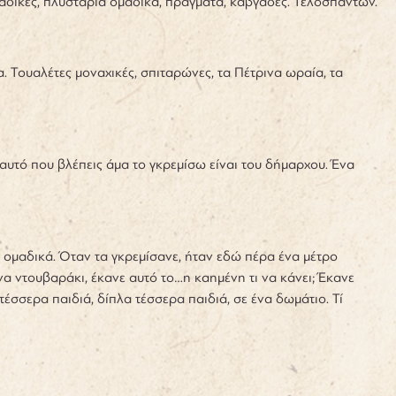
αδικές, πλυσταριά ομαδικά, πράγματα, καβγάδες. Τελοσπάντων.
. Τουαλέτες μοναχικές, σπιταρώνες, τα Πέτρινα ωραία, τα
 αυτό που βλέπεις άμα το γκρεμίσω είναι του δήμαρχου. Ένα
ιά ομαδικά. Όταν τα γκρεμίσανε, ήταν εδώ πέρα ένα μέτρο
ένα ντουβαράκι, έκανε αυτό το…η καημένη τι να κάνει; Έκανε
τέσσερα παιδιά, δίπλα τέσσερα παιδιά, σε ένα δωμάτιο. Τί