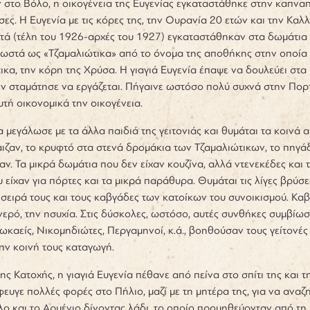
στο Βόλο, η οικογένεια της Ευγενίας εγκαταστάθηκε στην καπνα
σες. Η Ευγενία με τις κόρες της, την Ουρανία 20 ετών και την Κα
ετά (τέλη του 1926-αρχές του 1927) εγκαταστάθηκαν στα δωμάτια π
ωστά ως «Τζαμαλιώτικα» από το όνομα της αποθήκης στην οποία 
ικα, την κόρη της Χρύσα. Η γιαγιά Ευγενία έπαψε να δουλεύει στ
ν σταμάτησε να εργάζεται. Πήγαινε ωστόσο πολύ συχνά στην Πορτα
υτή οικονομικά την οικογένεια.
 μεγάλωσε με τα άλλα παιδιά της γειτονιάς και θυμάται τα κοινά
αιζαν, το κρυφτό στα στενά δρομάκια των Τζαμαλιώτικων, το πηγάδ
σαν. Τα μικρά δωμάτια που δεν είχαν κουζίνα, αλλά ντενεκέδες και
 είχαν για πόρτες και τα μικρά παράθυρα. Θυμάται τις λίγες βρύσ
σειρά τους και τους καβγάδες των κατοίκων του συνοικισμού. Καβγ
 νερό, την ησυχία. Στις δύσκολες, ωστόσο, αυτές συνθήκες συμβίωση
ωκαείς, Νικομηδιώτες, Περγαμηνοί, κ.ά., βοηθούσαν τους γείτονές
την κοινή τους καταγωγή.
της Κατοχής, η γιαγιά Ευγενία πέθανε από πείνα στο σπίτι της κα
φευγε πολλές φορές στο Πήλιο, μαζί με τη μητέρα της, για να αν
λο και το Αρμένιο δίνοντας λάδι, το οποίο προμηθεύονταν από τη 