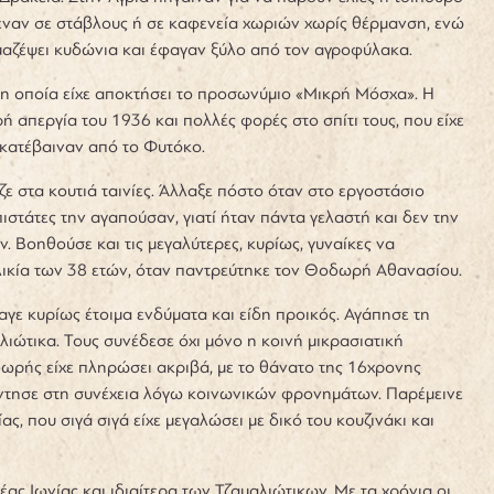
μεναν σε στάβλους ή σε καφενεία χωριών χωρίς θέρμανση, ενώ
α μαζέψει κυδώνια και έφαγαν ξύλο από τον αγροφύλακα.
 οποία είχε αποκτήσει το προσωνύμιο «Μικρή Μόσχα». Η
ή απεργία του 1936 και πολλές φορές στο σπίτι τους, που είχε
ου κατέβαιναν από το Φυτόκο.
 στα κουτιά ταινίες. Άλλαξε πόστο όταν στο εργοστάσιο
ιστάτες την αγαπούσαν, γιατί ήταν πάντα γελαστή και δεν την
 Βοηθούσε και τις μεγαλύτερες, κυρίως, γυναίκες να
ηλικία των 38 ετών, όταν παντρεύτηκε τον Θοδωρή Αθανασίου.
γε κυρίως έτοιμα ενδύματα και είδη προικός. Αγάπησε τη
λιώτικα. Τους συνέδεσε όχι μόνο η κοινή μικρασιατική
δωρής είχε πληρώσει ακριβά, με το θάνατο της 16χρονης
άντησε στη συνέχεια λόγω κοινωνικών φρονημάτων. Παρέμεινε
ας, που σιγά σιγά είχε μεγαλώσει με δικό του κουζινάκι και
ας Ιωνίας και ιδιαίτερα των Τζαμαλιώτικων. Με τα χρόνια οι