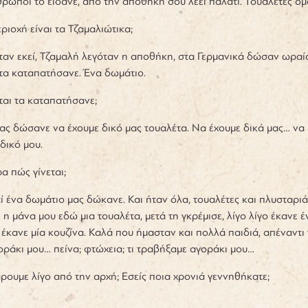
ρώποι το είδανε, από την αποθήκη σου λέει παλάτι. Τουαλέτες ομ
ριοχή είναι τα Τζαμαλιώτικα;
 ήταν εκεί, Τζαμαλή λεγόταν η αποθήκη, στα Γερμανικά δώσαν ωραία
τα καταπατήσανε. Ένα δωμάτιο.
ίται τα καταπατήσανε;
 μας δώσανε να έχουμε δικό μας τουαλέτα. Να έχουμε δικά μας… να
δικό μου.
α πώς γίνεται;
ιατί ένα δωμάτιο μας δώκανε. Και ήταν όλα, τουαλέτες και πλυσταρ
 η μάνα μου εδώ μια τουαλέτα, μετά τη γκρέμισε, λίγο λίγο έκανε 
, έκανε μία κουζίνα. Καλά που ήμασταν και πολλά παιδιά, απέναντι 
ράκι μου… πείνα; φτώχεια; τι τραβήξαμε αγοράκι μου…
άρουμε λίγο από την αρχή; Εσείς ποια χρονιά γεννηθήκατε;