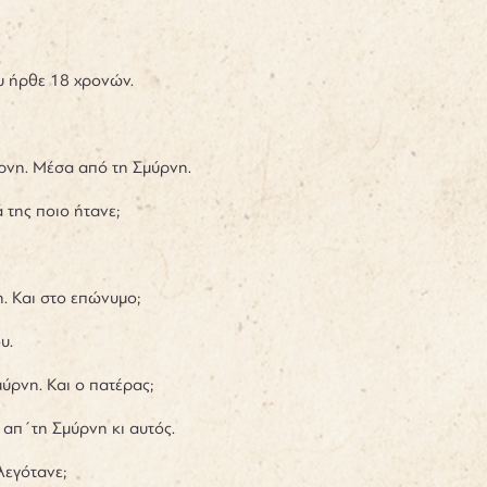
υ ήρθε 18 χρονών.
ρνη. Μέσα από τη Σμύρνη.
 της ποιο ήτανε;
η. Και στο επώνυμο;
ου.
μύρνη. Και ο πατέρας;
 απ΄τη Σμύρνη κι αυτός.
λεγότανε;