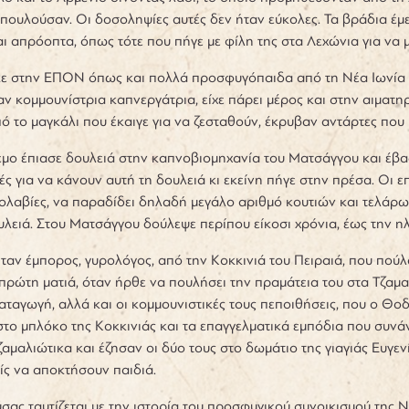
 πουλούσαν. Οι δοσοληψίες αυτές δεν ήταν εύκολες. Τα βράδια έ
αι απρόοπτα, όπως τότε που πήγε με φίλη της στα Λεχώνια για ν
ε στην ΕΠΟΝ όπως και πολλά προσφυγόπαιδα από τη Νέα Ιωνία η
αν κομμουνίστρια καπνεργάτρια, είχε πάρει μέρος και στην αιματηρ
πό το μαγκάλι που έκαιγε για να ζεσταθούν, έκρυβαν αντάρτες π
μο έπιασε δουλειά στην καπνοβιομηχανία του Ματσάγγου και έβαζε
ς για να κάνουν αυτή τη δουλειά κι εκείνη πήγε στην πρέσα. Οι επ
ολαβίες, να παραδίδει δηλαδή μεγάλο αριθμό κουτιών και τελάρων.
λειά. Στου Ματσάγγου δούλεψε περίπου είκοσι χρόνια, έως την 
ν έμπορος, γυρολόγος, από την Κοκκινιά του Πειραιά, που πούλα
πρώτη ματιά, όταν ήρθε να πουλήσει την πραμάτεια του στα Τζαμα
ταγωγή, αλλά και οι κομμουνιστικές τους πεποιθήσεις, που ο Θο
το μπλόκο της Κοκκινιάς και τα επαγγελματικά εμπόδια που συν
ζαμαλιώτικα και έζησαν οι δύο τους στο δωμάτιο της γιαγιάς Ευγενί
ίς να αποκτήσουν παιδιά.
σας ταυτίζεται με την ιστορία του προσφυγικού συνοικισμού της Νέ