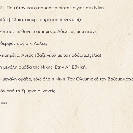
λές. Που ήταν και ο ποδοσφαιριστής ο γιος στη Νίκη.
ρίζω βέβαια, έχουμε πάρει και συνέντευξη…
ο Μήτσος, πέθανε το καημένο. Αδελφός μου ήτανε.
αδερφός σας ο κ. Λαλές;
Το καημένο. Αυτός έβαζε γκολ με τα ποδάρια..(γέλια)
 τη μεγάλη ομάδα της Νίκης. Στην Α΄ Εθνική.
α, μεγάλη ομάδα, εδώ όλο η Νίκη. Τον Ολυμπιακό τον βάζαμε κάτω
πόν από τη Σμύρνη οι γονείς.
 δυο.