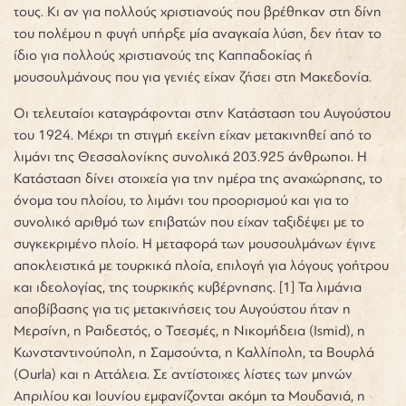
τους. Κι αν για πολλούς χριστιανούς που βρέθηκαν στη δίνη
του πολέμου η φυγή υπήρξε μία αναγκαία λύση, δεν ήταν το
ίδιο για πολλούς χριστιανούς της Καππαδοκίας ή
μουσουλμάνους που για γενιές είχαν ζήσει στη Μακεδονία.
Οι τελευταίοι καταγράφονται στην Κατάσταση του Αυγούστου
του 1924. Μέχρι τη στιγμή εκείνη είχαν μετακινηθεί από το
λιμάνι της Θεσσαλονίκης συνολικά 203.925 άνθρωποι. Η
Κατάσταση δίνει στοιχεία για την ημέρα της αναχώρησης, το
όνομα του πλοίου, το λιμάνι του προορισμού και για το
συνολικό αριθμό των επιβατών που είχαν ταξιδέψει με το
συγκεκριμένο πλοίο. Η μεταφορά των μουσουλμάνων έγινε
αποκλειστικά με τουρκικά πλοία, επιλογή για λόγους γοήτρου
και ιδεολογίας, της τουρκικής κυβέρνησης. [1]
Τα λιμάνια
αποβίβασης για τις μετακινήσεις του Αυγούστου ήταν η
Μερσίνη, η Ραιδεστός, ο Τσεσμές, η Νικομήδεια (Ismid), η
Κωνσταντινούπολη, η Σαμσούντα, η Καλλίπολη, τα Βουρλά
(Ourla) και η Αττάλεια. Σε αντίστοιχες λίστες των μηνών
Απριλίου και Ιουνίου εμφανίζονται ακόμη τα Μουδανιά, η