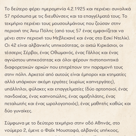
Το δεύτερο φέρει ημερομηνία 4.2.1925 και περιέχει συνολικά
57 πρόσωπα με τις διευθύνσεις και τα επαγγέλματά τους. Το
τεκμήριο περιέχει τους μουσουλμάνους που ζούσαν στην
περιοχή της Άνω Πόλης (από τους 57 ένας εμφανίζεται να
μένει στην περιοχή του Μεβλεχανέ και ένας στο Εσκί Ντελίκ).
Οι 42 είναι αλβανικής υπηκοότητας, οι οχτώ Κιρκάσιοι, οι
τέσσερις Σέρβοι, ένας Οθωμανός, ένας Γάλλος και ένας
αγνώστου υπηκοότητας και όλοι φέρουν πιστοποιητικά
διαφορετικών αρχών που επιτρέπουν την παραμονή τους
στην πόλη. Αρκετοί από αυτούς είναι έμποροι και κτηματίες
αλλά υπάρχουν ακόμη εργάτες (κυρίως καπνεργάτες),
υπάλληλοι, φύλακες και επαγγελματίες (δύο αρτοποιοί, ένας
πανδοχέας, ένας καπνοπώλης, ένας αμαξηλάτης, ένας
πεταλωτής και ένας ωρολογοποιός), ένας μαθητής καθώς και
δύο γυναίκες.
Σύμφωνα με το δεύτερο τεκμήριο στην οδό Αθηνάς, στο
νούμερο 2, έμενε ο Φαΐκ Μουσταφά, αλβανός υπήκοος,