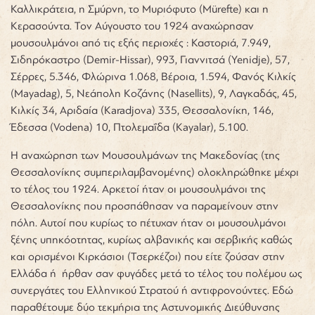
Καλλικράτεια, η Σμύρνη, το Μυριόφυτο (Mürefte) και η
Κερασούντα. Τον Αύγουστο του 1924 αναχώρησαν
μουσουλμάνοι από τις εξής περιοχές : Καστοριά, 7.949,
Σιδηρόκαστρο (Demir-Hissar), 993, Γιαννιτσά (Yenidje), 57,
Σέρρες, 5.346, Φλώρινα 1.068, Βέροια, 1.594, Φανός Κιλκίς
(Mayadag), 5, Νεάπολη Κοζάνης (Nasellits), 9, Λαγκαδάς, 45,
Κιλκίς 34, Αριδαία (Karadjova) 335, Θεσσαλονίκη, 146,
Έδεσσα (Vodena) 10, Πτολεμαΐδα (Kayalar), 5.100.
Η αναχώρηση των Μουσουλμάνων της Μακεδονίας (της
Θεσσαλονίκης συμπεριλαμβανομένης) ολοκληρώθηκε μέχρι
το τέλος του 1924. Αρκετοί ήταν οι μουσουλμάνοι της
Θεσσαλονίκης που προσπάθησαν να παραμείνουν στην
πόλη. Αυτοί που κυρίως το πέτυχαν ήταν οι μουσουλμάνοι
ξένης υπηκόοτητας, κυρίως αλβανικής και σερβικής καθώς
και ορισμένοι Κιρκάσιοι (Τσερκέζοι) που είτε ζούσαν στην
Ελλάδα ή ήρθαν σαν φυγάδες μετά το τέλος του πολέμου ως
συνεργάτες του Ελληνικού Στρατού ή αντιφρονούντες. Εδώ
παραθέτουμε δύο τεκμήρια της Αστυνομικής Διεύθυνσης