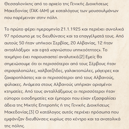
Θεσσαλονίκης από το αρχείο της Γενικής Διοικήσεως
Μακεδονίας (ΓΑΚ-ΙΑΜ) με καταλόγους των μουσουλμάνων
που παρέμειναν στην πόλη.
Το πρώτο φέρει ημερομηνία 21.1.1925 και περιέχει συνολικά
97 πρόσωπα με τις διευθύνσεις και τα επαγγέλματά τους. Από
αυτούς 50 ήταν υπήκοοι Σερβίας, 20 Αλβανίας, 12 ήταν
ανταλλάξιμοι και εφτά «αγνώστου υπηκοότητος». Το
τεκμήριο έχει παρουσιαστεί αναλυτικά.[2] Εμείς θα
σημειώσουμε ότι οι περισσότεροι από τους Σέρβους ήταν
στραγαλοπώλες, χαλβατζήδες, γαλακτοπώλες, μάγειρες και
ζαχαροπλάστες και οι περισσότεροι από τους Αλβανούς,
φύλακες. Ανάμεσα στους Αλβανούς υπήρχαν ορισμένοι
κτηματίες. Από τους ανταλλάξιμους οι περισσότεροι ήταν
εύποροι εισοδηματίες και έμποροι που είχαν εξασφαλίσει
άδεια της Μικτής Επιτροπής ή της Γενικής Διοικήσεως
Μακεδονίας.[3] Ο κατάλογος αυτός περιέχει πρόσωπα που
εμφάνιζαν διευθύνσεις κυρίως στο κέντρο και τα ανατολικά
της πόλης.