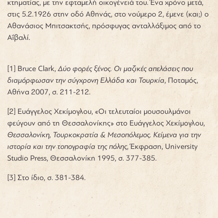
κτηματίας, με την εφταμελή οικογένειά του. Ένα χρόνο μετά,
στις 5.2.1926 στην οδό Αθηνάς, στο νούμερο 2, έμενε (και;) ο
Αθανάσιος Μπιτσακτσής, πρόσφυγας ανταλλάξιμος από το
Αΐβαλί.
[1]
Bruce Clark,
Δύο φορές ξένος. Οι μαζικές απελάσεις που
διαμόρφωσαν την σύγχρονη Ελλάδα και Τουρκία
, Ποταμός,
Αθήνα 2007, σ. 211-212.
[2]
Ευάγγελος Χεκίμογλου, «Οι τελευταίοι μουσουλμάνοι
φεύγουν από τη Θεσσαλονίκης» στο Ευάγγελος Χεκίμογλου,
Θεσσαλονίκη, Τουρκοκρατία & Μεσοπόλεμος. Κείμενα για την
ιστορία και την τοπογραφία της πόλης
, Έκφραση, University
Studio Press, Θεσσαλονίκη 1995, σ. 377-385.
[3]
Στο ίδιο, σ. 381-384.