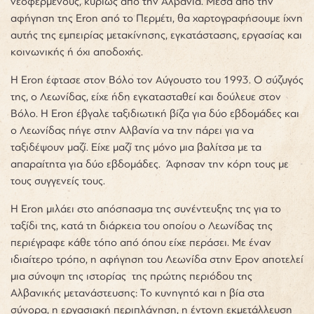
νεοφερμένους, κυρίως από την Αλβανία. Μέσα από την
αφήγηση της Eron από το Περμέτι, θα χαρτογραφήσουμε ίχνη
αυτής της εμπειρίας μετακίνησης, εγκατάστασης, εργασίας και
κοινωνικής ή όχι αποδοχής.
Η Eron έφτασε στον Βόλο τον Αύγουστο του 1993. Ο σύζυγός
της, ο Λεωνίδας, είχε ήδη εγκατασταθεί και δούλευε στον
Βόλο. Η Eron έβγαλε ταξιδιωτική βίζα για δύο εβδομάδες και
ο Λεωνίδας πήγε στην Αλβανία να την πάρει για να
ταξιδέψουν μαζί. Είχε μαζί της μόνο μια βαλίτσα με τα
απαραίτητα για δύο εβδομάδες. Άφησαν την κόρη τους με
τους συγγενείς τους.
Η Eron μιλάει στο απόσπασμα της συνέντευξης της για το
ταξίδι της, κατά τη διάρκεια του οποίου ο Λεωνίδας της
περιέγραφε κάθε τόπο από όπου είχε περάσει. Με έναν
ιδιαίτερο τρόπο, η αφήγηση του Λεωνίδα στην Ερον αποτελεί
μια σύνοψη της ιστορίας της πρώτης περιόδου της
Αλβανικής μετανάστευσης: Το κυνηγητό και η βία στα
σύνορα, η εργασιακή περιπλάνηση, η έντονη εκμετάλλευση