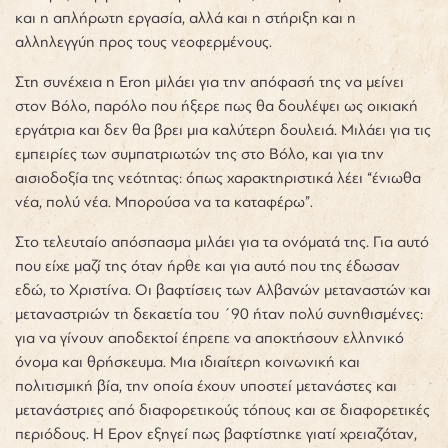
και η απλήρωτη εργασία, αλλά και η στήριξη και η
αλληλεγγύη προς τους νεοφερμένους.
Στη συνέχεια η Eron μιλάει για την απόφασή της να μείνει
στον Βόλο, παρόλο που ήξερε πως θα δουλέψει ως οικιακή
εργάτρια και δεν θα βρει μια καλύτερη δουλειά. Μιλάει για τις
εμπειρίες των συμπατριωτών της στο Βόλο, και για την
αισιοδοξία της νεότητας: όπως χαρακτηριστικά λέει “ένιωθα
νέα, πολύ νέα. Μπορούσα να τα καταφέρω”.
Στο τελευταίο απόσπασμα μιλάει για τα ονόματά της. Για αυτό
που είχε μαζί της όταν ήρθε και για αυτό που της έδωσαν
εδώ, το Χριστίνα. Οι βαφτίσεις των Αλβανών μεταναστών και
μεταναστριών τη δεκαετία του ΄90 ήταν πολύ συνηθισμένες:
για να γίνουν αποδεκτοί έπρεπε να αποκτήσουν ελληνικό
όνομα και θρήσκευμα. Μια ιδιαίτερη κοινωνική και
πολιτισμική βία, την οποία έχουν υποστεί μετανάστες και
μετανάστριες από διαφορετικούς τόπους και σε διαφορετικές
περιόδους. Η Ερον εξηγεί πως βαφτίστηκε γιατί χρειαζόταν,