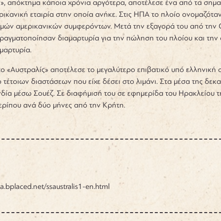
», απόκτημα κάποια χρόνια αργότερα, αποτέλεσε ένα από τα σημαν
ικανική εταιρία στην οποία ανήκε. Στις ΗΠΑ το πλοίο ονομαζόταν 
μών αμερικανικών συμφερόντων. Μετά την εξαγορά του από την C
ραγματοποίησαν διαμαρτυρία για την πώληση του πλοίου και την 
αμαρτυρία.
ο «Αυστραλίς» αποτέλεσε το μεγαλύτερο επιβατικό υπό ελληνική σ
 τέτοιων διαστάσεων που είχε δέσει στο λιμάνι. Στα μέσα της δ
δία μέσω Σουέζ. Σε διαφήμισή του σε εφημερίδα του Ηρακλείου τ
ερίπου ανά δύο μήνες από την Κρήτη.
ca.bplaced.net/ssaustralis1-en.html