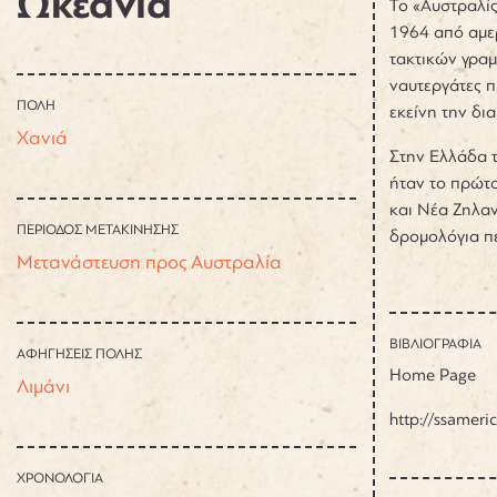
Ωκεανία
Το «Αυστραλίς
1964 από αμερ
τακτικών γραμ
ναυτεργάτες π
ΠΟΛΗ
εκείνη την δι
Χανιά
Στην Ελλάδα τ
ήταν το πρώτο
και Νέα Ζηλαν
ΠΕΡΙΟΔΟΣ ΜΕΤΑΚΙΝΗΣΗΣ
δρομολόγια π
Μετανάστευση προς Αυστραλία
ΒΙΒΛΙΟΓΡΑΦΙΑ
ΑΦΗΓΗΣΕΙΣ ΠΟΛΗΣ
Home Page
Λιμάνι
http://ssameri
ΧΡΟΝΟΛΟΓΙΑ