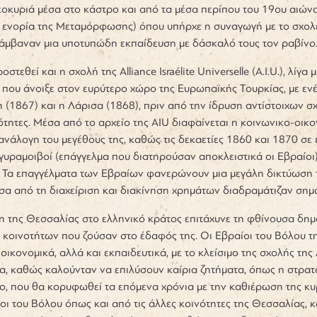
οκυριά μέσα στο κάστρο και από τα μέσα περίπου του 19
ου
αιώνα
 ενορία της Μεταμόρφωσης) όπου υπήρχε η συναγωγή με το σχολεί
λάμβαναν μια υποτυπώδη εκπαίδευση με δάσκαλό τους τον ραβίνο
στεθεί και η σχολή της Alliance Israélite Universelle (A.I.U.), λίγα
 που άνοιξε στον ευρύτερο χώρο της Ευρωπαϊκής Τουρκίας,
με εν
(1867) και η Λάρισα (1868), πριν από την ίδρυση αντίστοιχων 
ότητες. Μέσα από το αρχείο της AIU διαφαίνεται η κοινωνικο-οικ
νάλογη του μεγέθους της, καθώς τις δεκαετίες 1860 και 1870 σε
ργυραμοιβοί (επάγγελμα που διατηρούσαν αποκλειστικά οι Εβραίοι),
 Τα επαγγέλματα των Εβραίων φανερώνουν μια μεγάλη δικτύωση τ
σα από τη διαχείριση και διακίνηση χρημάτων διαδραμάτιζαν σημα
 της Θεσσαλίας στο ελληνικό κράτος επιτάχυνε τη φθίνουσα δη
 κοινοτήτων που ζούσαν στο έδαφός της. Οι Εβραίοι του Βόλου 
οικονομικά, αλλά και εκπαιδευτικά, με το κλείσιμο της σχολής της
α, καθώς καλούνταν να επιλύσουν καίρια ζητήματα, όπως η στρατ
ο, που θα κορυφωθεί τα επόμενα χρόνια με την καθιέρωση της κυρι
οι του Βόλου όπως και από τις άλλες κοινότητες της Θεσσαλίας,