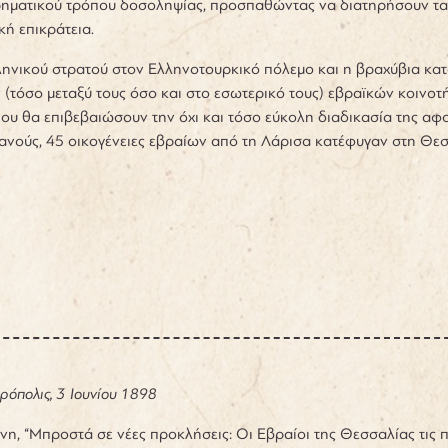
ρηματικού τρόπου δοσοληψίας, προσπαθώντας να διατηρήσουν τα πα
κή επικράτεια.
ληνικού στρατού στον Ελληνοτουρκικό πόλεμο και η βραχύβια κατά
(τόσο μεταξύ τους όσο και στο εσωτερικό τους) εβραϊκών κοινοτ
ου θα επιβεβαιώσουν την όχι και τόσο εύκολη διαδικασία της αφο
ανούς, 45
οικογένειες εβραίων από τη Λάρισα κατέφυγαν στη Θεσ
ρόπολις, 3 Ιουνίου 1898
η, “Μπροστά σε νέες προκλήσεις: Οι Εβραίοι της Θεσσαλίας τις 