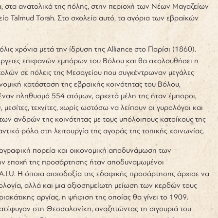
, στα ανατολικά της πόλης, στην περιοχή των Νέων Μαγαζείων
ο Talmud Torah. Στο σχολείο αυτό, τα αγόρια των εβραϊκών
.
 μόλις χρόνια μετά την ίδρυση της Alliance στο Παρίσι (1860).
έργειες επιφανών εμπόρων
του Βόλου και θα ακολουθήσει η
σχολών σε πόλεις της Μεσογείου που συγκέντρωναν μεγάλες
ονομική κατάσταση της εβραϊκής κοινότητας του Βόλου,
 έναν πληθυσμό 554 ατόμων, αρκετά μέλη της ήταν έμποροι,
 μεσίτες, τεχνίτες, χωρίς ωστόσω να λείπουν οι γυρολόγοι και
ων ανδρών της κοινότητας με τους υπόλοιπους κατοίκους της
ντικό ρόλο στη λειτουργία της αγοράς της τοπικής κοινωνίας.
μογραφική πορεία και οικονομική αποδυνάμωση των
την εποχή της προσάρτησης ήταν αποδυναμωμένοι
 A.I.U. Η όποια αισιοδοξία της εδαφικής προσάρτησης άρχισε να
ολογία, αλλά και μια αξιοσημείωτη μείωση των κερδών τους
ακάτικης αργίας, η ψήφιση της οποίας θα γίνει το 1909.
 κατέφυγαν στη Θεσσαλονίκη, αναζητώντας τη σιγουριά του