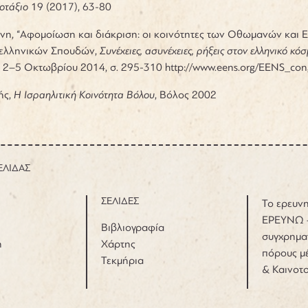
οτάξιο
19 (2017), 63-80
νη, “Αφομοίωση και διάκριση: οι κοινότητες των Οθωμανών και 
ελληνικών Σπουδών,
Συνέχειες, ασυνέχειες, ρήξεις στον ελληνικό κό
2–5 Οκτωβρίου 2014, σ. 295-310
http://www.eens.org/EENS_con
ής,
Η Ισραηλιτική Κοινότητα Βόλου
, Βόλος 2002
ΕΛΙΔΑΣ
ΣΕΛΙΔΕΣ
Το ερευνη
ΕΡΕΥΝΩ 
Βιβλιογραφία
συγχρημα
η
Χάρτης
πόρους μέ
Τεκμήρια
& Καινοτ