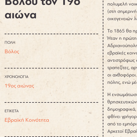
Βόλου τον 19ο
πολυμελή νοικ
αιώνα
(στη σημερινή
οικογενειών 
Το 1865 θα προ
Ήταν η πρώτη
ΠΟΛΗ
Αδριανούπολη 
Βόλος
εβραϊκές κοιν
αντιστρόφως α
τραπεζίτες, α
οι αχθοφόροι.
ΧΡΟΝΟΛΟΓΙΑ
πόλης, ενώ μέ
19ος αιώνας
Η ενσωμάτωση
θρησκευτικών
δημογραφικά, 
ΕΤΙΚΕΤΑ
φθίνει γρήγορ
Εβραϊκή Κοινότητα
από το εμπόρι
Αρκετοί Εβραί