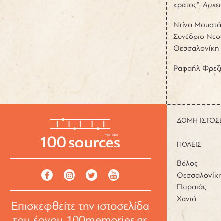
κράτος”,
Αρχει
Ντίνα Μουστά
Συνέδριο Νεο
Θεσσαλονίκη 
Ραφαήλ Φρεζ
ΔΟΜΗ ΙΣΤΟΣ
ΠΟΛΕΙΣ
Βόλος
Θεσσαλονίκ
Πειραιάς
Χανιά
Επισκεφθείτε την ιστοσελίδα
του έργου
100memories.gr
.