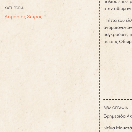
παλιού επιχει
ΚΑΤΗΓΟΡΙΑ
στην οθωμανι
Δημόσιος Χώρος
Η ήττα του ελ
ανομοιογενών 
συγκρούσεις π
με τους Οθωμ
ΒΙΒΛΙΟΓΡΑΦΙΑ
Εφημερίδα
Ακ
Ντίνα Μουστάν