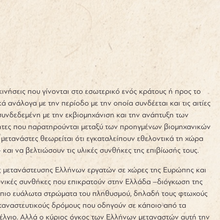
κινήσεις που γίνονται στο εσωτερικό ενός κράτους ή προς το
ά ανάλογα με την περίοδο με την οποία συνδέεται και τις αιτίες
συνδεδεμένη με την εκβιομηχάνιση και την ανάπτυξη των
ότητες που παρατηρούνται μεταξύ των προηγμένων βιομηχανικών
μετανάστες θεωρείται ότι εγκαταλείπουν εθελοντικά τη χώρα
και να βελτιώσουν τις υλικές συνθήκες της επιβίωσής τους.
ης μετανάστευσης Ελλήνων εργατών σε χώρες της Ευρώπης και
νωνικές συνθήκες που επικρατούν στην Ελλάδα –διόγκωση της
 τα πιο ευάλωτα στρώματα του πληθυσμού, δηλαδή τους φτωχούς
εταναστευτικούς δρόμους που οδηγούν σε κάποιο από τα
Βέλγιο. Αλλά ο κύριος όγκος των Ελλήνων μεταναστών αυτή την