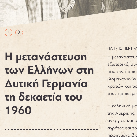
ΠΛΗΡΗΣ ΠΕΡΙΓΡ
Η μετανάστευση
Η μετανάστευσ
εξωτερικό, συ
των Ελλήνων στη
που την προκα
βιομηχανικών 
Δυτική Γερμανία
κρατών και τω
τη δεκαετία του
τους προκειμέ
Η ελληνική με
1960
της Αμερικής.
ανεργίας και 
αγρότες και τ
προηγμένα βιο