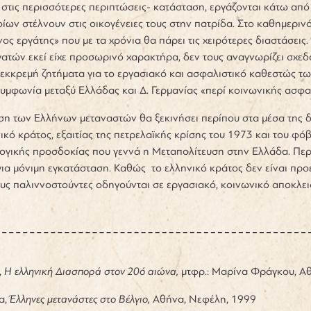
α στις περισσότερες περιπτώσεις- κατάσταση, εργάζονται κάτω απ
ίων στέλνουν στις οικογένειες τους στην πατρίδα. Στο καθημερινό
ος εργάτης» που με τα χρόνια θα πάρει τις χειρότερες διαστάσεις.
ατών εκεί είχε προσωρινό χαρακτήρα, δεν τους αναγνωρίζει σχεδ
εκκρεμή ζητήματα για το εργασιακό και ασφαλιστικό καθεστώς τ
υμφωνία μεταξύ Ελλάδας και Δ. Γερμανίας «περί κοινωνικής ασφα
ση των Ελλήνων μεταναστών θα ξεκινήσει περίπου στα μέσα της 
ικό κράτος, εξαιτίας της πετρελαϊκής κρίσης του 1973 και του φό
ογικής προσδοκίας που γεννά η Μεταπολίτευση στην Ελλάδα. Περί
ια μόνιμη εγκατάσταση. Καθώς το ελληνικό κράτος δεν είναι πρ
υς παλιννοστούντες οδηγούνται σε εργασιακό, κοινωνικό αποκλει
,
Η ελληνική Διασπορά στον 20ό αιώνα,
μτφρ.: Μαρίνα Φράγκου, Αθ
α,
Έλληνες μετανάστες στο Βέλγιο,
Αθήνα, Νεφέλη, 1999