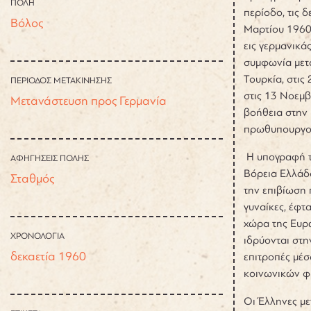
ΠΟΛΗ
περίοδο, τις 
Βόλος
Μαρτίου 1960
εις γερμανικά
συμφωνία μετα
Τουρκία, στις
ΠΕΡΙΟΔΟΣ ΜΕΤΑΚΙΝΗΣΗΣ
στις 13 Νοεμβ
Μετανάστευση προς Γερμανία
βοήθεια στην
πρωθυπουργού
Η υπογραφή τη
ΑΦΗΓΗΣΕΙΣ ΠΟΛΗΣ
Βόρεια Ελλάδα
Σταθμός
την επιβίωση 
γυναίκες, έφτ
χώρα της Ευρώ
ΧΡΟΝΟΛΟΓΙΑ
ιδρύονται στη
δεκαετία 1960
επιτροπές μέσ
κοινωνικών φρ
Οι Έλληνες με