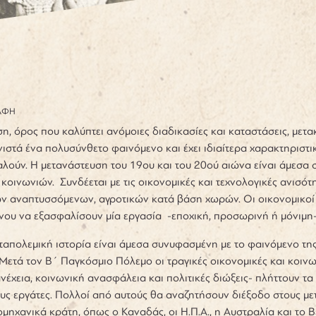
ΑΦΗ
η, όρος που καλύπτει ανόμοιες διαδικασίες και καταστάσεις, μετα
νιστά ένα πολυσύνθετο φαινόμενο και έχει ιδιαίτερα χαρακτηριστικ
λούν. Η μετανάστευση του 19ου και του 20ού αιώνα είναι άμεσα 
κοινωνιών. Συνδέεται με τις οικονομικές και τεχνολογικές ανισ
ν αναπτυσσόμενων, αγροτικών κατά βάση χωρών. Οι οικονομικοί 
νου να εξασφαλίσουν μία εργασία -εποχική, προσωρινή ή μόνιμη- 
ταπολεμική ιστορία είναι άμεσα συνυφασμένη με το φαινόμενο τ
 Μετά τον Β΄ Παγκόσμιο Πόλεμο οι τραγικές οικονομικές και κοι
ανέχεια, κοινωνική ανασφάλεια και πολιτικές διώξεις- πλήττουν
ους εργάτες. Πολλοί από αυτούς θα αναζητήσουν διέξοδο στους μ
μηχανικά κράτη, όπως ο Καναδάς, οι Η.Π.Α., η Αυστραλία και το 