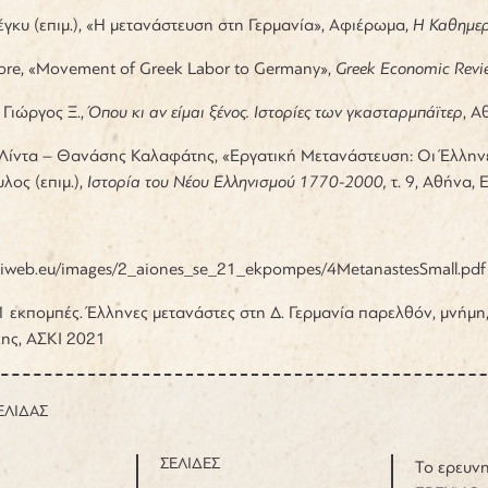
γκυ (επιμ.), «Η μετανάστευση στη Γερμανία», Αφιέρωμα,
Η Καθημερ
ore, «Movement of Greek Labor to Germany»,
Greek Economic Revi
Γιώργος Ξ.,
Όπου κι αν είμαι ξένος. Ιστορίες των γκασταρμπάϊτερ
, Α
ίντα – Θανάσης Καλαφάτης, «Εργατική Μετανάστευση: Οι Έλληνες
ος (επιμ.),
Ιστορία του Νέου Ελληνισμού 1770-2000,
τ. 9, Αθήνα, 
kiweb.eu/images/2_aiones_se_21_ekpompes/4MetanastesSmall.pdf
1 εκπομπές. Έλληνες μετανάστες στη Δ. Γερμανία παρελθόν, μνήμη
ς, ΑΣΚΙ 2021
ΕΛΙΔΑΣ
ΣΕΛΙΔΕΣ
Το ερευνη