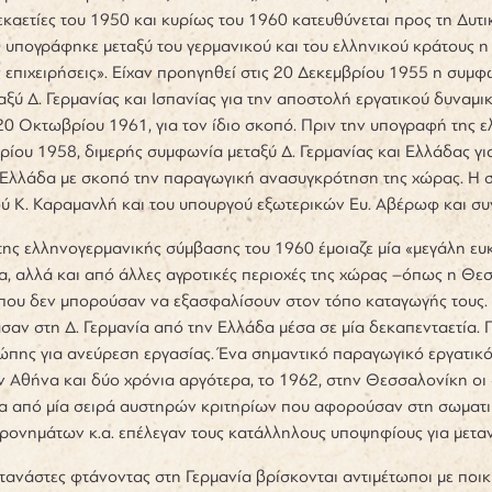
δεκαετίες του 1950 και κυρίως του 1960 κατευθύνεται προς τη Δυτικ
 υπογράφηκε μεταξύ του γερμανικού και του ελληνικού κράτους 
ς επιχειρήσεις». Είχαν προηγηθεί στις 20 Δεκεμβρίου 1955 η συμφω
ξύ Δ. Γερμανίας και Ισπανίας για την αποστολή εργατικού δυναμι
 20 Οκτωβρίου 1961, για τον ίδιο σκοπό. Πριν την υπογραφή της
ρίου 1958, διμερής συμφωνία μεταξύ Δ. Γερμανίας και Ελλάδας γι
 Ελλάδα με σκοπό την παραγωγική ανασυγκρότηση της χώρας. Η σ
 Κ. Καραμανλή και του υπουργού εξωτερικών Ευ. Αβέρωφ και συν
ς ελληνογερμανικής σύμβασης του 1960 έμοιαζε μία «μεγάλη ευκαι
, αλλά και από άλλες αγροτικές περιοχές της χώρας –όπως η Θεσσ
που δεν μπορούσαν να εξασφαλίσουν στον τόπο καταγωγής τους. Υ
ασαν στη Δ. Γερμανία από την Ελλάδα μέσα σε μία δεκαπενταετία. 
πης για ανεύρεση εργασίας. Ένα σημαντικό παραγωγικό εργατικό 
ν Αθήνα και δύο χρόνια αργότερα, το 1962, στην Θεσσαλονίκη οι
α από μία σειρά αυστηρών κριτηρίων που αφορούσαν στη σωματική
ονημάτων κ.α. επέλεγαν τους κατάλληλους υποψηφίους για μεταν
τανάστες φτάνοντας στη Γερμανία βρίσκονται αντιμέτωποι με ποικ