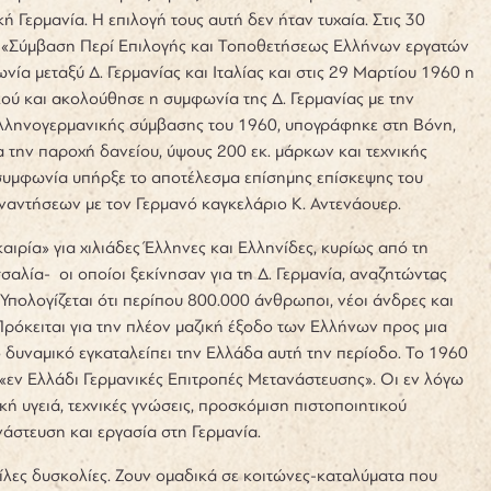
ή Γερμανία. Η επιλογή τους αυτή δεν ήταν τυχαία. Στις 30
η «Σύμβαση Περί Επιλογής και Τοποθετήσεως Ελλήνων εργατών
νία μεταξύ Δ. Γερμανίας και Ιταλίας και στις 29 Μαρτίου 1960 η
κού και ακολούθησε η συμφωνία της Δ. Γερμανίας με την
 ελληνογερμανικής σύμβασης του 1960, υπογράφηκε στη Βόνη,
α την παροχή δανείου, ύψους 200 εκ. μάρκων και τεχνικής
υμφωνία υπήρξε το αποτέλεσμα επίσημης επίσκεψης του
αντήσεων με τον Γερμανό καγκελάριο Κ. Αντενάουερ.
ρία» για χιλιάδες Έλληνες και Ελληνίδες, κυρίως από τη
αλία- οι οποίοι ξεκίνησαν για τη Δ. Γερμανία, αναζητώντας
πολογίζεται ότι περίπου 800.000 άνθρωποι, νέοι άνδρες και
Πρόκειται για την πλέον μαζική έξοδο των Ελλήνων προς μια
δυναμικό εγκαταλείπει την Ελλάδα αυτή την περίοδο. Το 1960
 «εν Ελλάδι Γερμανικές Επιτροπές Μετανάστευσης». Οι εν λόγω
 υγειά, τεχνικές γνώσεις, προσκόμιση πιστοποιητικού
άστευση και εργασία στη Γερμανία.
ίλες δυσκολίες. Ζουν ομαδικά σε κοιτώνες-καταλύματα που