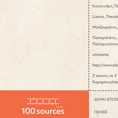
Κουνενάκη, Πέ
Lianos, Theod
Ματζουράνης, 
Παπαγαλάνη, Λ
Παναγιωτόπουλ
ιστότοπος
http://www.as
2 αιώνες σε 2
Καραμανωλάκη
ΔΟΜΗ ΙΣΤΟΣ
ΠΟΛΕΙΣ