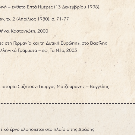
ινή
– ένθετο Επτά Ημέρες (13 Δεκεμβρίου 1998).
ew
, τχ. 2 (Απρίλιος 1980), σ. 71-77
θήνα, Καστανιώτη, 2000
 στη Γερμανία και τη Δυτική Ευρώπη», στο Βασίλης
Ελληνικά Γράμματα – εφ. Τα Νέα, 2003
, ιστορία Συζητούν: Γιώργος Ματζουράνης – Βαγγέλης
τικό έργο υλοποιείται στο πλαίσιο της Δράσης