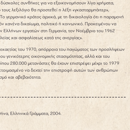
ό δύσκολες συνθήκες για να εξοικονομήσουν λίγα χρήματα,
 τους λεξιλόγιο θα προστεθεί η λέξη «γκασταρμπάιτερ»,
 Το γερμανικό κράτος αρχικά, με τη δικαιολογία ότι η παραμονή
όν κανένα δικαίωμα, πολιτικό ή κοινωνικό. Προκειμένου να
ων Ελλήνων εργατών στη Γερμανία, τον Νοέμβριο του 1962
λείας και ασφαλίσεως κατά της ανεργίας».
δεκαετίας του 1970, απόρροια του παγώματος των προσλήψεων
βου γενικότερης οικονομικής στασιμότητας, αλλά και του
που 280.000 μετανάστες θα έχουν επιστρέψει μέχρι το 1979
οετοιμασμένο να δεχτεί την επιστροφή αυτών των ανθρώπων
σμό και αβεβαιότητα.
ήνα, Ελληνικά Γράμματα, 2004.