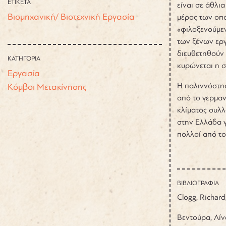
ΕΤΙΚΕΤΑ
είναι σε άθλι
Βιομηχανική/ Βιοτεχνική Εργασία
μέρος των οπο
«φιλοξενούμεν
των ξένων εργ
διευθετηθούν 
ΚΑΤΗΓΟΡΙΑ
κυρώνεται η σ
Εργασία
Η παλιννόστη
Κόμβοι Μετακίνησης
από το γερμαν
κλίματος συλλ
στην Ελλάδα γ
πολλοί από το
ΒΙΒΛΙΟΓΡΑΦΙΑ
Clogg, Richard
Βεντούρα, Λίν