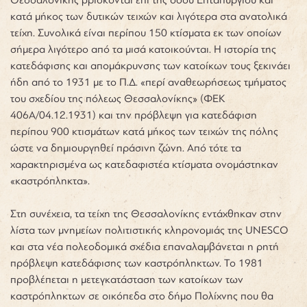
κατά μήκος των δυτικών τειχών και λιγότερα στα ανατολικά
τείχη. Συνολικά είναι περίπου 150 κτίσματα εκ των οποίων
σήμερα λιγότερο από τα μισά κατοικούνται. Η ιστορία της
κατεδάφισης και απομάκρυνσης των κατοίκων τους ξεκινάει
ήδη από το 1931 με το Π.Δ. «περί αναθεωρήσεως τμήματος
του σχεδίου της πόλεως Θεσσαλονίκης» (ΦΕΚ
406Α/04.12.1931) και την πρόβλεψη για κατεδάφιση
περίπου 900 κτισμάτων κατά μήκος των τειχών της πόλης
ώστε να δημιουργηθεί πράσινη ζώνη. Από τότε τα
χαρακτηρισμένα ως κατεδαφιστέα κτίσματα ονομάστηκαν
«καστρόπληκτα».
Στη συνέχεια, τα τείχη της Θεσσαλονίκης εντάχθηκαν στην
λίστα των μνημείων πολιτιστικής κληρονομιάς της UNESCO
και στα νέα πολεοδομικά σχέδια επαναλαμβάνεται η ρητή
πρόβλεψη κατεδάφισης των καστρόπληκτων. Το 1981
προβλέπεται η μετεγκατάσταση των κατοίκων των
καστρόπληκτων σε οικόπεδα στο δήμο Πολίχνης που θα