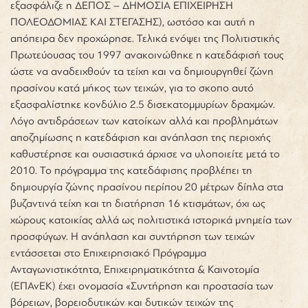
εξασφάλιζε η ΔΕΠΟΣ – ΔΗΜΟΣΙΑ ΕΠΙΧΕΙΡΗΣΗ
ΠΟΛΕΟΔΟΜΙΑΣ ΚΑΙ ΣΤΕΓΑΣΗΣ), ωστόσο και αυτή η
απόπειρα δεν προχώρησε. Τελικά ενόψει της Πολιτιστικής
Πρωτεύουσας του 1997 ανακοινώθηκε η κατεδάφισή τους
ώστε να αναδειχθούν τα τείχη και να δημιουργηθεί ζώνη
πρασίνου κατά μήκος των τειχών, για το σκοπο αυτό
εξασφαλίστηκε κονδύλιο 2.5 δισεκατομμυρίων δραχμών.
Λόγο αντιδράσεων των κατοίκων αλλά και προβλημάτων
αποζημίωσης η κατεδάφιση και ανάπλαση της περιοχής
καθυστέρησε και ουσιαστικά άρχισε να υλοποιείτε μετά το
2010. Το πρόγραμμα της κατεδάφισης προβλέπει τη
δημιουργία ζώνης πρασίνου περίπου 20 μέτρων δίπλα στα
βυζαντινά τείχη και τη διατήρηση 16 κτισμάτων, όχι ως
χώρους κατοικίας αλλά ως πολιτιστικά ιστορικά μνημεία των
προσφύγων. Η ανάπλαση και συντήρηση των τειχών
εντάσσεται στο Επιχειρησιακό Πρόγραμμα
Ανταγωνιστικότητα, Επιχειρηματικότητα & Καινοτομία
(ΕΠΑνΕΚ) έχει ονομασία «Συντήρηση και προστασία των
βόρειων, βορειοδυτικών και δυτικών τειχών της