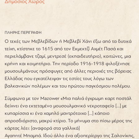
Δημόσιος Χώρος
ΠΛΗΡΗΣ ΠΕΡΙΓΡΑΦΗ
Ο τεκές των Μεβλεβίδων ή Μεβλεβί Χάνι έξω από τα δυτικά
τείχη, κτίστηκε το 1615 από τον Εκμεκτζί Αχμέτ Πασά και
περιελάμβανε τζαμί, μεντρεσέ (εκπαιδευτήριο), κοιτώνες, μια
κρήνη και κοιμητήριο. Την περίοδο 1916-1918 φιλοξένησε
μουσουλμάνους πρόσφυγες από άλλες περιοχές της βόρειας
Ελλάδας που εγκατέλειψαν τις εστίες τους λόγω των
βαλκανικών πολέμων και του πρώτου παγκόσμιου πολέμου.
Σύμφωνα με τον Mazower «Μια παλιά έγχρωμη καρτ ποστάλ
δείχνει ένα εκτεταμένο μουσουλμανικό νεκροταφείο […] με
κυπαρίσσια κι ένα χαμηλό μαντρότοιχο […] κάποιο
απροσδιόριστο, μακρύ κτίριο. Το μήνυμα στο πίσω μέρος της
κάρτας λέει: [αναφορά στα γαλλικά]
Αγαπητέ Μπαμπά. Ιδού άλλο ένα αξιοπερίεργο της Σαλονίκης,