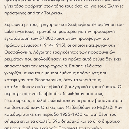
γίνει τόσο αφόρητη στον τόπο τους όσο και για τους Έλληνες
πρόσφυγες από την Τουρκία».
Σύμφωνα με τους Γρηγορίου και Χεκίμογλου «Η αφήγηση του
Luke είναι ίσως η μοναδική μαρτυρία για την προσωρινή
εγκατάσταση των 37.000 χριστιανών προσφύγων του
πρώτου ρεύματος (1914-1915), οι οποίοι κατέφυγαν στη
Θεσσαλονίκη. Λόγω της τραγικότητας των προσφυγικών
ρευμάτων που ακολούθησαν, το πρώτο αυτό ρεύμα δεν έχει
απασχολήσει την ιστοριογραφία. Επίσης, ελάχιστα
γνωρίζουμε για τους μουσουλμάνους πρόσφυγες που
κατέφυγαν στη Θεσσαλονίκη, όταν τα χωριά τους
καταλήφθηκαν από σερβικά ή βουλγαρικά στρατεύματα». Οι
περιστρεφόμενοι δερβίσηδες διωχθήκαν από τους
Νεότουρκους, πολλοί φυλακίστηκαν πέρασαν βασανιστήρια
και θανατώθηκαν. Ο τεκές των Μεβλεβίδων το Μεβλεβί Χαν
κατεδαφίστηκε την περίοδο 1925-1930 και στη θέση του
σήμερα είναι τα σχολεία 59ο δημοτικό και το 61ο δημοτικό
απέναντι από την εκκλησία Παναγία Φανερωμένη.