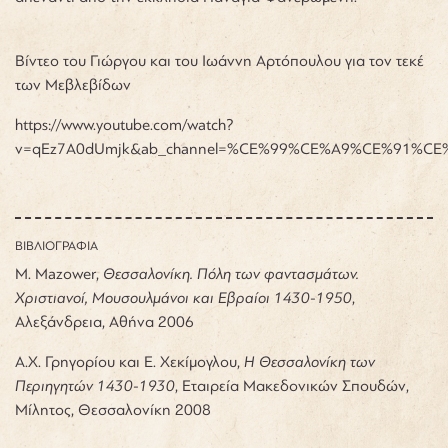
Βίντεο του Γιώργου και του Ιωάννη Αρτόπουλου για τον
τεκέ
των Μεβλεβίδων
https://www.youtube.com/watch?
v=qEz7A0dUmjk&ab_channel=%CE%99%CE%A9%CE%91
ΒΙΒΛΙΟΓΡΑΦΙΑ
Μ. Mazower,
Θεσσαλονίκη. Πόλη των φαντασμάτων.
Χριστιανοί, Μουσουλμάνοι και Εβραίοι 1430-1950
,
Αλεξάνδρεια, Αθήνα 2006
Α.Χ. Γρηγορίου και Ε. Χεκίμογλου,
Η Θεσσαλονίκη των
Περιηγητών 1430-1930
, Εταιρεία Μακεδονικών Σπουδών,
Μίλητος, Θεσσαλονίκη 2008