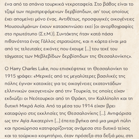
ένα από τα σπάνια τουρκικά νεκροταφεία. Στο βάθος είναι το
τζαμί των περιστρεφόμενων δερβίσηδων, απ’ τους οποίους
έχει απομείνει μόνο ένας. Αντιθέτως, προσφυγικές οικογένειες
Μουσουλμάνων έχουν κατασκηνώσει εκεί [οι ανορθογραφίες
στο πρωτότυπο (Σ.τ.Μ.)]. Συντάκτης ήταν κατά πάσα
πιθανότητα ένας Γάλλος στρατιώτης, και η κάρτα είναι μια
από τις τελευταίες εικόνες που έχουμε […] του τεκέ του
τάγματος των Μεβλεβίδων δερβίσηδων της Θεσσαλονίκης».
Ο Harry Charles Luke, που επισκέφτηκε τη Θεσσαλονίκη το
1915 γράφει: «Μερικές από τις μεγαλύτερες βασιλικές της
πόλης έγιναν κατοικίες για τις οικογένειες εκατοντάδων
ελληνικών οικογενειών από την Τουρκία, τις οποίες είχαν
εκδιώξει οι Νεότουρκοι από τη Θράκη, την Καλλίπολη και τη
δυτική Μικρά Ασία. Από τα μέσα του 1914 είχαν βρει
καταφύγιο στις εκκλησίες της Θεσσαλονίκης […]. Ανηφόρισα
ως την Αγία Αικατερίνη […] έπειτα βγήκα από μια μικρή πύλη
και προχώρησα κατηφορίζοντας ανάμεσα στο δυτικό τείχος
και το τούρκικο κοιμητήριο, όταν πρόσεξα στα δεξιά μου, στη