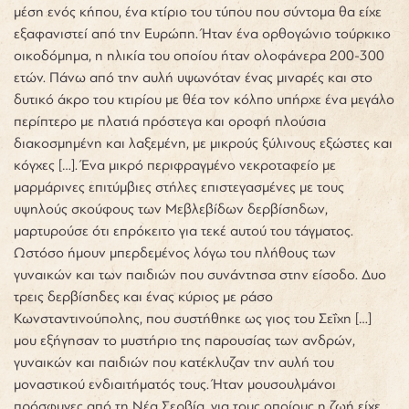
μέση ενός κήπου, ένα κτίριο του τύπου που σύντομα θα είχε
εξαφανιστεί από την Ευρώπη. Ήταν ένα ορθογώνιο τούρκικο
οικοδόμημα, η ηλικία του οποίου ήταν ολοφάνερα 200-300
ετών. Πάνω από την αυλή υψωνόταν ένας μιναρές και στο
δυτικό άκρο του κτιρίου με θέα τον κόλπο υπήρχε ένα μεγάλο
περίπτερο με πλατιά πρόστεγα και οροφή πλούσια
διακοσμημένη και λαξεμένη, με μικρούς ξύλινους εξώστες και
κόγχες […]. Ένα μικρό περιφραγμένο νεκροταφείο με
μαρμάρινες επιτύμβιες στήλες επιστεγασμένες με τους
υψηλούς σκούφους των Μεβλεβίδων δερβίσηδων,
μαρτυρούσε ότι επρόκειτο για τεκέ αυτού του τάγματος.
Ωστόσο ήμουν μπερδεμένος λόγω του πλήθους των
γυναικών και των παιδιών που συνάντησα στην είσοδο. Δυο
τρεις δερβίσηδες και ένας κύριος με ράσο
Κωνσταντινούπολης, που συστήθηκε ως γιος του Σεΐχη […]
μου εξήγησαν το μυστήριο της παρουσίας των ανδρών,
γυναικών και παιδιών που κατέκλυζαν την αυλή του
μοναστικού ενδιαιτήματός τους. Ήταν μουσουλμάνοι
πρόσφυγες από τη Νέα Σερβία, για τους οποίους η ζωή είχε