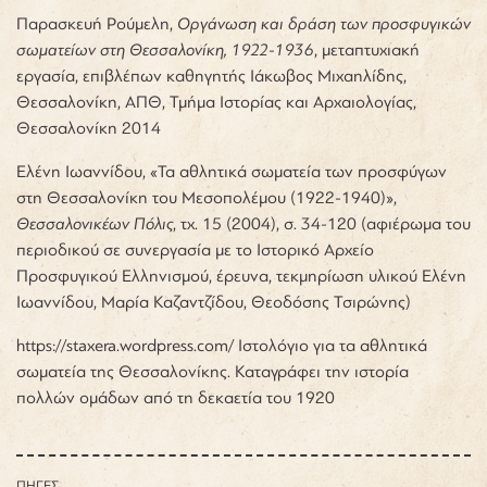
Παρασκευή Ρούμελη,
Οργάνωση και δράση των προσφυγικών
σωματείων στη Θεσσαλονίκη, 1922-1936
, μεταπτυχιακή
εργασία, επιβλέπων καθηγητής Ιάκωβος Μιχαηλίδης,
Θεσσαλονίκη, ΑΠΘ, Τμήμα Ιστορίας και Αρχαιολογίας,
Θεσσαλονίκη 2014
Ελένη Ιωαννίδου, «Τα αθλητικά σωματεία των προσφύγων
στη Θεσσαλονίκη του Μεσοπολέμου (1922-1940)»,
Θεσσαλονικέων Πόλις
, τχ. 15 (2004), σ. 34-120 (αφιέρωμα του
περιοδικού σε συνεργασία με το Ιστορικό Αρχείο
Προσφυγικού Ελληνισμού, έρευνα, τεκμηρίωση υλικού Ελένη
Ιωαννίδου, Μαρία Καζαντζίδου, Θεοδόσης Τσιρώνης)
https://staxera.wordpress.com/
Ιστολόγιο για τα αθλητικά
σωματεία της Θεσσαλονίκης. Καταγράφει την ιστορία
πολλών ομάδων από τη δεκαετία του 1920
ΠΗΓΕΣ