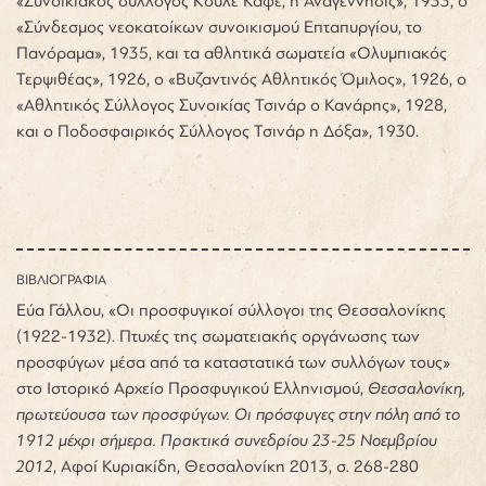
«Συνοικιακός σύλλογος Κουλέ Καφέ, η Αναγέννησις», 1933, ο
«Σύνδεσμος νεοκατοίκων συνοικισμού Επταπυργίου, το
Πανόραμα», 1935, και τα αθλητικά σωματεία «Ολυμπιακός
Τερψιθέας», 1926, ο «Βυζαντινός Αθλητικός Όμιλος», 1926, ο
«Αθλητικός Σύλλογος Συνοικίας Τσινάρ ο Κανάρης», 1928,
και ο Ποδοσφαιρικός Σύλλογος Τσινάρ η Δόξα», 1930.
ΒΙΒΛΙΟΓΡΑΦΙΑ
Εύα Γάλλου, «Οι προσφυγικοί σύλλογοι της Θεσσαλονίκης
(1922-1932). Πτυχές της σωματειακής οργάνωσης των
προσφύγων μέσα από τα καταστατικά των συλλόγων τους»
στο
Ιστορικό Αρχείο Προσφυγικού Ελληνισμού,
Θεσσαλονίκη,
πρωτεύουσα των προσφύγων. Οι πρόσφυγες στην πόλη από το
1912 μέχρι σήμερα. Πρακτικά συνεδρίου 23-25 Νοεμβρίου
2012
, Αφοί Κυριακίδη, Θεσσαλονίκη 2013, σ. 268-280