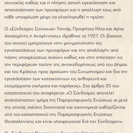
συνοικίας καθώς και η πλήρης αστική εγκατάσταση και
αποκατάσταση των προσφύγων και η απαλλαγή τους από
κάθε υποχρέωση μέχρι να ολοκληρωθεί η πρώτη.
Ο «Σύνδεσμος Συνοικιών Τσινάρ, Προφήτου Ηλία και Αγίας
Αικατερίνης η Αναγέννησις» ιδρύθηκε το 1927. Οι βασικοί
του σκοποί εμπεριέχουν «την μονιμοποίησην της
εγκαταστάσεως των προσφύγων και την απαλλαγήν από
πάσης υποχρεώσεως αυτών» καθώς και «την επέκτασιν εις
την περιφέρειαν ταύτην της ανοικοδομήσεως υπό του Δήμου
και του Κράτους προς αραίωσιν του Συνωστισμού και δια την
εγκατάστασιν των κατοικούντων εις ανθυγιεινά και
ετοιμόρροπα οικήματα και παράγκας». Στο άρθρο 20 του
καταστατικού του αναφέρεται: «Ο Σύνδεσμος αποτελεί
αναπόσπαστον τμήμα της Παμπροσφυγικής Ενώσεως αι μετά
της οποίας σχέσεις διοικητικαί και οικονομικαί καθορίζονται
υπό του καταστατικού της Παμπροσφυγικής Ενώσεως
Θεσσαλονίκης και είναι υποχρεωτικαί διά τον Σύνδεσμον».