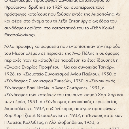
Ο «Σύνδεσμος Προσφύγων Συνοικίας Επταπυργίου το
Φρούριον» ιδρύθηκε το 1929 και συσπείρωσε τους
πρόσφυγες κατοίκους που ζούσαν εντός της Ακροπόλης. Αν
και φέρει στο όνομα του τη λέξη Επταπύργιο ως έδρα του
συνδέσμου ορίζεται στο καταστατικό του το «Γεδή Κουλέ
Θεσσαλονίκης».
Άλλα προσφυγικά σωματεία που εντοπίστηκαν την περίοδο
του Μεσοπολέμου σε περιοχές της Άνω Πόλης ή σε όμορες
περιοχές ήταν τα κάτωθι (σε παράθεση το έτος ίδρυσης): η
«Ένωσις Ενορίας Προφήτου Ηλία και συνοικίας Τσινάρ»,
1926, το «Σωματείο Συνοικισμού Αγίου Παύλου», 1930, ο
«Σύνδεσμος Συνοικισμού Συκεών», 1930, ο «Συνοικιακός
Σύνδεσμος Εσκί Ντελίκ, ο Άγιος Σωτήριος», 1931, ο
«Σύνδεσμος των κατοίκων του του συνοικισμού Χορ-Χορ και
των πέριξ», 1931, ο «Σύνδεσμος συνοικιακής περιφερείας
Ακροπόλεως», 1932, ο «Σύνδεσμος αστέγων προσφύγων
Χορ Χορ Τζεσμέ Θεσσαλονίκης», 1932, η « Ένωσις κατοίκων
Πλατείας Καλλιθέας, η Αλληλοβοήθεια», 1933, ο