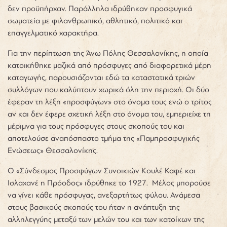
δεν προϋπήρχαν. Παράλληλα ιδρύθηκαν προσφυγικά
σωματεία με φιλανθρωπικό, αθλητικό, πολιτικό και
επαγγελματικό χαρακτήρα.
Για την περίπτωση της Άνω Πόλης Θεσσαλονίκης, η οποία
κατοικήθηκε μαζικά από πρόσφυγες από διαφορετικά μέρη
καταγωγής, παρουσιάζονται εδώ τα καταστατικά τριών
συλλόγων που καλύπτουν χωρικά όλη την περιοχή. Οι δύο
έφεραν τη λέξη «προσφύγων» στο όνομα τους ενώ ο τρίτος
αν και δεν έφερε σχετική λέξη στο όνομα του, εμπεριείχε τη
μέριμνα για τους πρόσφυγες στους σκοπούς του και
αποτελούσε αναπόσπαστο τμήμα της «Παμπροσφυγικής
Ενώσεως» Θεσσαλονίκης.
Ο «Σύνδεσμος Προσφύγων Συνοικιών Κουλέ Καφέ και
Ισλαχανέ η Πρόοδος» ιδρύθηκε το 1927. Μέλος μπορούσε
να γίνει κάθε πρόσφυγας, ανεξαρτήτως φύλου. Ανάμεσα
στους βασικούς σκοπούς του ήταν η ανάπτυξη της
αλληλεγγύης μεταξύ των μελών του και των κατοίκων της