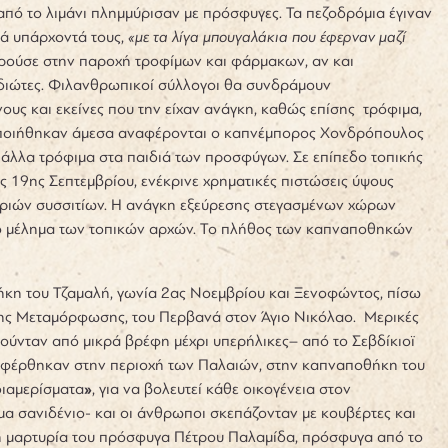
από το λιμάνι πλημμύρισαν με πρόσφυγες. Τα πεζοδρόμια έγιναν
τά υπάρχοντά τους,
«με τα λίγα μπουγαλάκια που έφερναν μαζί
ρούσε στην παροχή τροφίμων και φάρμακων, αν και
ιώτες.
Φιλανθρωπικοί σύλλογοι θα συνδράμουν
υς και εκείνες που την είχαν ανάγκη, καθώς επίσης τρόφιμα,
οποιήθηκαν άμεσα αναφέρονται ο καπνέμπορος Χονδρόπουλος
άλλα τρόφιμα στα παιδιά των προσφύγων. Σε επίπεδο τοπικής
ς 19
ης
Σεπτεμβρίου, ενέκρινε χρηματικές πιστώσεις ύψους
α τριών συσσιτίων. Η ανάγκη εξεύρεσης στεγασμένων χώρων
ο μέλημα των τοπικών αρχών. Το πλήθος των καπναποθηκών
κη του Τζαμαλή, γωνία 2ας Νοεμβρίου και Ξενοφώντος, πίσω
της Μεταμόρφωσης, του Περβανά στον Άγιο Νικόλαο. Μερικές
λούνταν από μικρά βρέφη μέχρι υπερήλικες– από το Σεβδίκιοϊ
ταφέρθηκαν στην περιοχή των Παλαιών, στην καπναποθήκη του
διαμερίσματα
»
, για να βολευτεί κάθε οικογένεια στον
α σανιδένιο- και οι άνθρωποι σκεπάζονταν με κουβέρτες και
η μαρτυρία του πρόσφυγα Πέτρου Παλαμίδα, πρόσφυγα από το