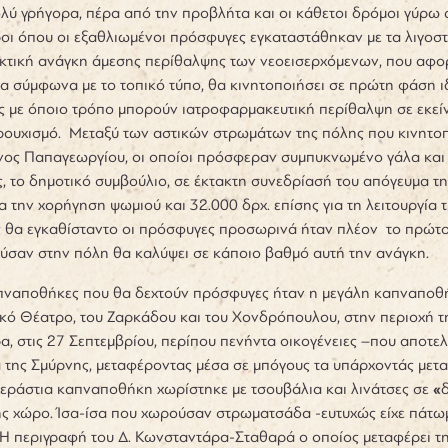
λύ γρήγορα, πέρα από την προβλήτα και οι κάθετοι δρόμοι γύρω 
οι όπου οι εξαθλιωμένοι πρόσφυγες εγκαταστάθηκαν με τα λιγοσ
κτική ανάγκη άμεσης περίθαλψης των νεοεισερχόμενων, που αφο
 σύμφωνα με το τοπικό τύπο, θα κινητοποιήσει σε πρώτη φάση ιδ
με όποιο τρόπο μπορούν ιατροφαρμακευτική περίθαλψη σε εκείνο
ρουχισμό. Μεταξύ των αστικών στρωμάτων της πόλης που κινητ
νος Παπαγεωργίου, οι οποίοι πρόσφεραν συμπυκνωμένο γάλα και 
, το δημοτικό συμβούλιο, σε έκτακτη συνεδρίασή του απόγευμα τη
ια την χορήγηση ψωμιού και 32.000 δρχ. επίσης για τη λειτουργί
ς θα εγκαθίσταντο οι πρόσφυγες προσωρινά ήταν πλέον το πρώτ
ύσαν στην πόλη θα καλύψει σε κάποιο βαθμό αυτή την ανάγκη.
πναποθήκες που θα δεχτούν πρόσφυγες ήταν η μεγάλη καπναποθή
ικό Θέατρο, του Ζαρκάδου και του Χονδρόπουλου, στην περιοχή 
α, στις 27 Σεπτεμβρίου, περίπου πενήντα οικογένειες –που αποτε
ά της Σμύρνης, μεταφέροντας μέσα σε μπόγους τα υπάρχοντάς με
τεράστια καπναποθήκη χωρίστηκε με τσουβάλια και λινάτσες σε
«
ς χώρο. Ίσα-ίσα που χωρούσαν στρωματσάδα -ευτυχώς είχε πάτωμ
 Η περιγραφή του Δ. Κωνσταντάρα-Σταθαρά ο οποίος μεταφέρει τ