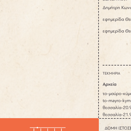
Δημήτρη Κων
εφημερίδα
Θεσ
εφημερίδα
Θεσ
ΤΕΚΜΗΡΙΑ
Αρχεία
το-μαύρο-κύμ
to-mayro-kym
θεσσαλία-20.
θεσσαλία-21.
ΔΟΜΗ ΙΣΤΟΣ