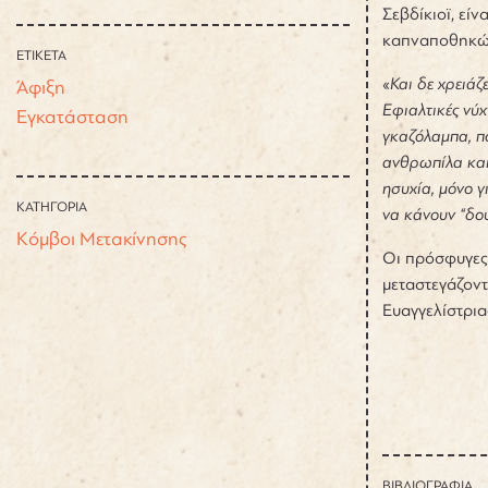
Σεβδίκιοϊ, εί
καπναποθηκώ
ΕΤΙΚΕΤΑ
«
Και δε χρειάζ
Άφιξη
Εφιαλτικές νύχ
Εγκατάσταση
γκαζόλαμπα, π
ανθρωπίλα και
ησυχία, μόνο γ
ΚΑΤΗΓΟΡΙΑ
να κάνουν “δου
Κόμβοι Μετακίνησης
Οι πρόσφυγες 
μεταστεγάζοντ
Ευαγγελίστρια
ΒΙΒΛΙΟΓΡΑΦΙΑ