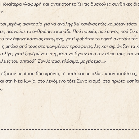
ναι ιδιαίτερα γλαφυρή και αντικατοπτρίζει τις δύσκολες συνθήκε
ν.
εται μεγάλη φαντασία για να αντιληφθεί κανένας πώς κοιμόταν τόσο
τες περνούσε το ανθρώπινο κοπάδι. Πού ησυχία, πού ύπνος, πού ξεκ
ου την άφηνε κάποιος αναμμένη, γιατί φοβόταν το πηχτό σκοτάδι τη
 η μπόχα από τους στριμωγμένους πρόσφυγες, λες και αφιόνιζαν τα
ια λίγο, γιατί ξημέρωνε πια η μέρα να βγουν από τον τάφο τους και 
λειές του σπιτιού”. Συγύρισμα, πλύσιμο, μαγείρεμα…»
έζησαν περίπου δύο χρόνια, σ’ αυτή και σε άλλες καπναποθήκες, μ
αι στη Νέα Ιωνία, στο λεγόμενο τότε Συνοικισμό, στα πρώτα
«
σπίτ
ς.