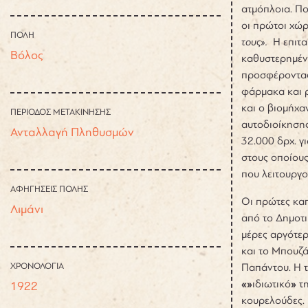
ατμόπλοια. Πο
οι πρώτοι χώρ
ΠΟΛΗ
τους».
Η επιτα
Βόλος
καθυστερημένα
προσφέροντας 
φάρμακα και 
και ο βιομήχα
ΠΕΡΙΟΔΟΣ ΜΕΤΑΚΙΝΗΣΗΣ
αυτοδιοίκησης
Ανταλλαγή Πληθυσμών
32.000 δρχ. γ
στους οποίου
που λειτουργο
ΑΦΗΓΗΣΕΙΣ ΠΟΛΗΣ
Οι πρώτες κα
Λιμάνι
από το Δημοτ
μέρες αργότερ
και το Μπουζ
ΧΡΟΝΟΛΟΓΙΑ
Παπάντου. Η 
«»
ιδιωτικό
»
τη
1922
κουρελούδες.