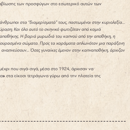
ς διαβίωσης των προσφύγων στο εσωτερικό αυτών των
ι άνθρωποι στα “διαμερίσματά” τους, παστωμένοι στην κυριολεξία…
ούραση; Και όλο αυτό το σκηνικό φωτιζόταν από καμιά
ς αποθήκης. Η βαριά μυρωδιά του καπνού από την αποθήκη, η
 κουρασμένα σώματα.
Προς τα χαράματα απλωνόταν μια παράξενη
να αναπνεύσουν…
Όσες γυναίκες έμεναν στην καπναποθήκη, άρχιζαν
έχρι που σιγά-σιγά, μέσα στο 1924, άρχισαν να
ια
»
στα είκοσι τετράγωνα
γύρω από την πλατεία της