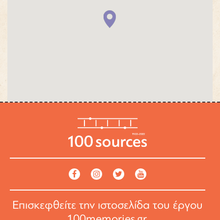
Επισκεφθείτε την ιστοσελίδα του έργου
100memories.gr
.