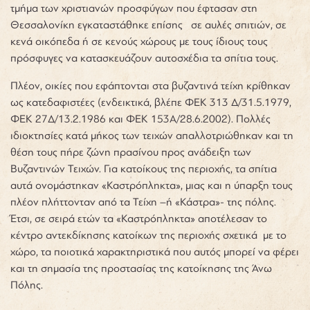
τμήμα των χριστιανών προσφύγων που έφτασαν στη
Θεσσαλονίκη εγκαταστάθηκε επίσης σε αυλές σπιτιών, σε
κενά οικόπεδα ή σε κενούς χώρους με τους ίδιους τους
πρόσφυγες να κατασκευάζουν αυτοσχέδια τα σπίτια τους.
Πλέον, οικίες που εφάπτονται στα βυζαντινά τείχη κρίθηκαν
ως κατεδαφιστέες (ενδεικτικά, βλέπε ΦΕΚ 313 Δ/31.5.1979,
ΦΕΚ 27Δ/13.2.1986 και ΦΕΚ 153Α/28.6.2002). Πολλές
ιδιοκτησίες κατά μήκος των τειχών απαλλοτριώθηκαν και τη
θέση τους πήρε ζώνη πρασίνου προς ανάδειξη των
Βυζαντινών Τειχών. Για κατοίκους της περιοχής, τα σπίτια
αυτά ονομάστηκαν «Καστρόπληκτα», μιας και η ύπαρξη τους
πλέον πλήττονταν από τα Τείχη –ή «Κάστρα»- της πόλης
.
Έτσι, σε σειρά ετών τα «Καστρόπληκτα» αποτέλεσαν το
κέντρο αντεκδίκησης κατοίκων της περιοχής σχετικά με το
χώρο, τα ποιοτικά χαρακτηριστικά που αυτός μπορεί να φέρει
και τη σημασία της προστασίας της κατοίκησης της Άνω
Πόλης.