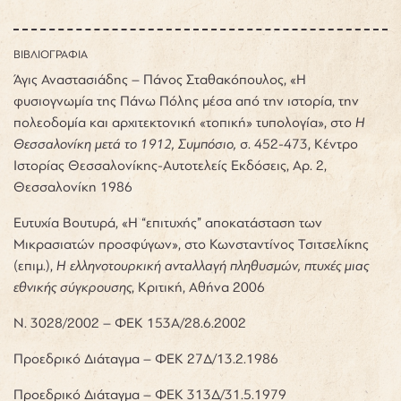
ΒΙΒΛΙΟΓΡΑΦΙΑ
Άγις Αναστασιάδης – Πάνος Σταθακόπουλος, «Η
φυσιογνωμία της Πάνω Πόλης μέσα από την ιστορία, την
πολεοδομία και αρχιτεκτονική «τοπική» τυπολογία», στο
Η
Θεσσαλονίκη μετά το 1912, Συμπόσιο,
σ. 452-473, Κέντρο
Ιστορίας Θεσσαλονίκης-Αυτοτελείς Εκδόσεις, Αρ. 2,
Θεσσαλονίκη 1986
Ευτυχία Βουτυρά, «Η “επιτυχής” αποκατάσταση των
Μικρασιατών προσφύγων», στο Κωνσταντίνος Τσιτσελίκης
(επιμ.),
Η ελληνοτουρκική ανταλλαγή πληθυσμών, πτυχές μιας
εθνικής σύγκρουσης
, Κριτική, Αθήνα 2006
Ν. 3028/2002 – ΦΕΚ 153Α/28.6.2002
Προεδρικό Διάταγμα – ΦΕΚ 27Δ/13.2.1986
Προεδρικό Διάταγμα – ΦΕΚ 313Δ/31.5.1979