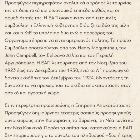
Προσφύγων περιγραφόταν αναλυτικά ο τρόπος λειτουργίας
της σε δοικητικό και οικονομικό επιπέδο καθώς και οι
αρμοδιότητές της. Η ΕΑΠ διοικούνταν από τετρμελές
συμβούλιο· η Ελληνική Κυβέρνηση διόριζε τα δύο της μέλη
και και η ΚτΕ τα υπόλοιπα δύο ενώ ο πρόεδρος του
Οργανισμού έπρεπε να είναι αμερικανός πολίτης. Το πρώτο
Συμβούλιο αποτελούνταν από τον Henry Morgenthau, τον
John Campbell, τον Στέφανο Δέλτα και τον Περικλή
Αργυρόπουλο. Η ΕΑΠ λειτούργησε από τον Νοέμβριο του
1923 έως τον Δεκέμβριο του 1930, ενώ το Α΄ προσφυγικό
δάνειο εκδόθηκε τον Δεκέμβριο του 1924, δίνοντάς της τη
δυνατότητα να προχωρήσει τα σχέδια αποκαταστάσης στον
αστικό και αγροτικό χώρο.
Στην περιφέρεια πρωτευούσης η Επιτροπή Αποκατάστασης
Προσφύγων δημιούργησε τέσσερις αστικούς προσφυγικούς
συνοικισμούς στην Καισαριανή, το Βύρωνα, τη Νέα Ιωνία και
την Νέα Κοκκινιά. Παρότι τα σπίτια που κατασκεύασε η ΕΑΠ
δεν επαρκούσαν για το σύνολο του πληθυσμού –δύο ή τρεις