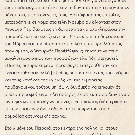
χαρτοπαικτικές λέσχες χρησιμοποιήθηκαν για να στεγάσουν
τους πρόσφυγες που δεν είχαν τη δυνατότητα να φροντίσουν
μόνοι τους τις οικογένειές τους. Η απόφαση της επίταξης
μετατράπηκε σε νόμο στα τέλη Νοεμβρίου δίνοντας στον
Υπουργό Περιθάλψεως τη δυνατότητα να ολοκληρώσει την
προσπάθεια που είχε ξεκινήσει. Με αφορμή τη δημοσίευση
του Νόμου και την πίστη του ότι η λύση του προβλήματος
ήταν άμεση, ο Υπουργός Περιθάλψεως, επισήμαινε ότι ο
μεγαλύτερος όγκος των προσφύγων είχε ήδη στεγαστεί.
«Πάντες οι ευρισκόμενοι πρόσφυγες εστεγάσθησαν και
εγκατεστάθησαν αλλά βεβαίως ουχί κατά πάντας τους νόμους
και τους κανόνας της υγιεινής και της ευμάρειας.
Λαμβανομένου τούτου υπ’ όψιν, δυνάμεθα να είπωμεν ότι
ουδείς πρόσφυξ είναι ήδη άστεγος, εκτός εκατοντάδων τινών
κινουμένων προσφύγων, οίτινες είνε τοιούτοι, διότι έρχονται
εκ των επαρχιών άνευ αδείας του υπουργείου και της
αρμοδίας αστυνομικής αρχής»
.
Στο λιμάνι του Πειραιά, στο κέντρο της πόλης και στους