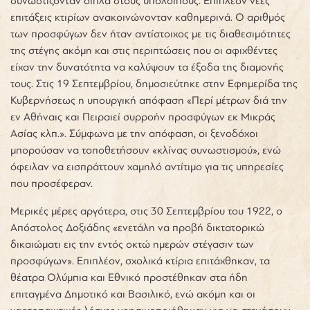
συνωστίζονταν δίπλα στους υπόλοιπους. Επιπλέον νέες
επιτάξεις κτιρίων ανακοινώνονταν καθημερινά. Ο αριθμός
των προσφύγων δεν ήταν αντίστοιχος με τις διαθεσιμότητες
της στέγης ακόμη και στις περιπτώσεις που οι αφιχθέντες
είχαν την δυνατότητα να καλύψουν τα έξοδα της διαμονής
τους. Στις 19 Σεπτεμβρίου, δημοσιεύτηκε στην Εφημερίδα της
Κυβερνήσεως η υπουργική απόφαση «Περί μέτρων διά την
εν Αθήναις και Πειραιεί συρροήν προσφύγων εκ Μικράς
Ασίας κλπ.». Σύμφωνα με την απόφαση, οι ξενοδόχοι
μπορούσαν να τοποθετήσουν «κλίνας συνωστισμού», ενώ
όφειλαν να εισπράττουν χαμηλό αντίτιμο για τις υπηρεσίες
που προσέφεραν.
Μερικές μέρες αργότερα, στις 30 Σεπτεμβρίου του 1922, ο
Απόστολος Δοξιάδης «ενετάλη να προβή δικτατορικώ
δικαιώματι εις την εντός οκτώ ημερών στέγασιν των
προσφύγων». Επιπλέον, σχολικά κτίρια επιτάχθηκαν, τα
θέατρα Ολύμπια και Εθνικό προστέθηκαν στα ήδη
επιταγμένα Δημοτικό και Βασιλικό, ενώ ακόμη και οι