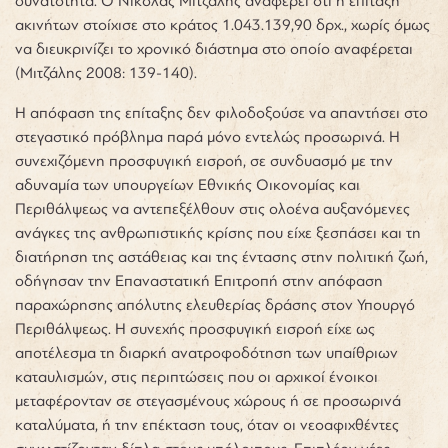
δυνατότητα. Ο Νικόλας Μιτζάλης αναφέρει ότι η επίταξη
ακινήτων στοίχισε στο κράτος 1.043.139,90 δρχ., χωρίς όμως
να διευκρινίζει το χρονικό διάστημα στο οποίο αναφέρεται
(Μιτζάλης 2008: 139-140).
Η απόφαση της επίταξης δεν φιλοδοξούσε να απαντήσει στο
στεγαστικό πρόβλημα παρά μόνο εντελώς προσωρινά. Η
συνεχιζόμενη προσφυγική εισροή, σε συνδυασμό με την
αδυναμία των υπουργείων Εθνικής Οικονομίας και
Περιθάλψεως να αντεπεξέλθουν στις ολοένα αυξανόμενες
ανάγκες της ανθρωπιστικής κρίσης που είχε ξεσπάσει και τη
διατήρηση της αστάθειας και της έντασης στην πολιτική ζωή,
οδήγησαν την Επαναστατική Επιτροπή στην απόφαση
παραχώρησης απόλυτης ελευθερίας δράσης στον Υπουργό
Περιθάλψεως. Η συνεχής προσφυγική εισροή είχε ως
αποτέλεσμα τη διαρκή ανατροφοδότηση των υπαίθριων
καταυλισμών, στις περιπτώσεις που οι αρχικοί ένοικοι
μεταφέρονταν σε στεγασμένους χώρους ή σε προσωρινά
καταλύματα, ή την επέκταση τους, όταν οι νεοαφιχθέντες