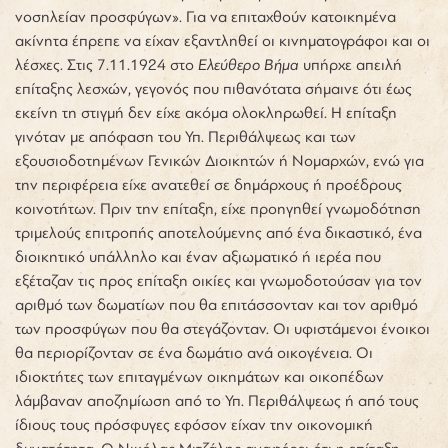
νοσηλείαν προσφύγων». Για να επιταχθούν κατοικημένα
ακίνητα έπρεπε να είχαν εξαντληθεί οι κινηματογράφοι και οι
λέσχες. Στις 7.11.1924 στο
Ελεύθερο Βήμα
υπήρχε απειλή
επίταξης λεσχών, γεγονός που πιθανότατα σήμαινε ότι έως
εκείνη τη στιγμή δεν είχε ακόμα ολοκληρωθεί. Η επίταξη
γινόταν με απόφαση του Υπ. Περιθάλψεως και των
εξουσιοδοτημένων Γενικών Διοικητών ή Νομαρχών, ενώ για
την περιφέρεια είχε ανατεθεί σε δημάρχους ή προέδρους
κοινοτήτων. Πριν την επίταξη, είχε προηγηθεί γνωμοδότηση
τριμελούς επιτροπής αποτελούμενης από ένα δικαστικό, ένα
διοικητικό υπάλληλο και έναν αξιωματικό ή ιερέα που
εξέταζαν τις προς επίταξη οικίες και γνωμοδοτούσαν για τον
αριθμό των δωματίων που θα επιτάσσονταν και τον αριθμό
των προσφύγων που θα στεγάζονταν. Οι υφιστάμενοι ένοικοι
θα περιορίζονταν σε ένα δωμάτιο ανά οικογένεια. Οι
ιδιοκτήτες των επιταγμένων οικημάτων και οικοπέδων
λάμβαναν αποζημίωση από το Υπ. Περιθάλψεως ή από τους
ίδιους τους πρόσφυγες εφόσον είχαν την οικονομική