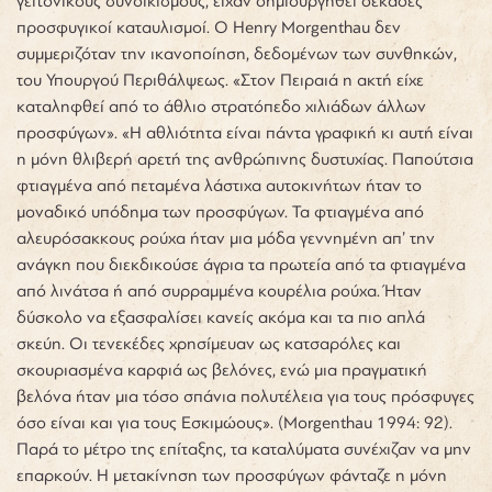
γειτονικούς συνοικισμούς, είχαν δημιουργηθεί δεκάδες
προσφυγικοί καταυλισμοί. Ο Henry Morgenthau δεν
συμμεριζόταν την ικανοποίηση, δεδομένων των συνθηκών,
του Υπουργού Περιθάλψεως. «Στον Πειραιά η ακτή είχε
καταληφθεί από το άθλιο στρατόπεδο χιλιάδων άλλων
προσφύγων». «Η αθλιότητα είναι πάντα γραφική κι αυτή είναι
η μόνη θλιβερή αρετή της ανθρώπινης δυστυχίας. Παπούτσια
φτιαγμένα από πεταμένα λάστιχα αυτοκινήτων ήταν το
μοναδικό υπόδημα των προσφύγων. Τα φτιαγμένα από
αλευρόσακκους ρούχα ήταν μια μόδα γεννημένη απ’ την
ανάγκη που διεκδικούσε άγρια τα πρωτεία από τα φτιαγμένα
από λινάτσα ή από συρραμμένα κουρέλια ρούχα. Ήταν
δύσκολο να εξασφαλίσει κανείς ακόμα και τα πιο απλά
σκεύη. Οι τενεκέδες χρησίμευαν ως κατσαρόλες και
σκουριασμένα καρφιά ως βελόνες, ενώ μια πραγματική
βελόνα ήταν μια τόσο σπάνια πολυτέλεια για τους πρόσφυγες
όσο είναι και για τους Εσκιμώους»
.
(Morgenthau 1994: 92).
Παρά το μέτρο της επίταξης, τα καταλύματα συνέχιζαν να μην
επαρκούν. Η μετακίνηση των προσφύγων φάνταζε η μόνη