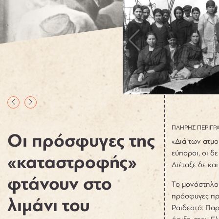
ΠΛΗΡΗΣ ΠΕΡΙΓΡ
Οι πρόσφυγες της
«Διά των ατμο
εύποροι, οι δ
«καταστροφής»
Διέταξε δε κα
φτάνουν στο
Το μονόστηλο
πρόσφυγες προ
λιμάνι του
Ραιδεστό. Παρ