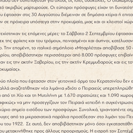
λάδα δεν συνεπαγόταν για όλους τις ίδιες δυσκολίες. Ο διαχωρι
ό ακριβώς μαρτυρούσε. Οι εύποροι πρόσφυγες είχαν τη δυνατότη
 έφτασαν στις 30 Αυγούστου διέμειναν σε δημόσια κτίρια ή επιτα
 σε πρόχειρα υπόστεγα στην προκυμαία, μιας και οι κλειστοί χώ
νεχίστηκαν τις επόμενες μέρες· το Σάββατο 2 Σεπτεμβρίου έφτασ
κ της φρίκης και του τρόμου», πεινασμένοι και άυπνοι, κατέλυσα
ο
. Την επομένη, το ιταλικό ατμόπλοιο «Μπαρλέττα» αποβίβασε 50 α
βρίου, αποβιβάστηκαν περισσότεροι από 8.000 πρόσφυγες επιβαίνο
ν εις την ακτήν Ξαβερίου, εις την ακτήν Κρεμμυδαρούς και εις τ
οκυμαίας».
δύο πλοία που έφτασαν στον γειτονικό όρμο του Κερατσινίου δε
λλά αναζητήθηκαν νέα λιμάνια «διότι ο Πειραιεύς υπερεπληρώθη
 από τη Χίο και τη Μυτιλήνη με 1.670 στρατιώτες και 1.090 χωρ
φικώς» να μην προσεγγίζουν τον Πειραιά «επειδή η συγκέντρωσις 
κύριο σημείο εισόδου των προσφύγων. Συνολικά, τριανταπέντε ατ
γες από τα μικρασιατικά παράλια προσέδεσαν στο λιμάνι του Πειρ
υ του 1922. Σε αυτό, δεν αποβιβάστηκαν μόνο όσοι εγκαταστάθηκ
υ μετακινήθηκε προς άλλους προορισμούς. Η εισροή τον Σεπτέμβ