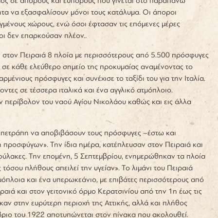
σμός σε άπορους και εύπορους που γίνεται στο παραπάνω
τα να εξασφαλίσουν μόνοι τους κατάλυμα. Οι άποροι
γμένους χώρους, ενώ όσοι έφτασαν τις επόμενες μέρες
ροι δεν επαρκούσαν πλέον..
αν στον Πειραιά 8 πλοία με περισσότερους από 5.500 πρόσφυγες
ν σε κάθε ελεύθερο σημείο της προκυμαίας αναμένοντας το
ρμένιους πρόσφυγες και συνέχισε το ταξίδι του για την Ιταλία.
ντες σε τέσσερα ιταλικά και ένα αγγλικό ατμόπλοιο.
ον περίβολον του ναού Αγίου Νικολάου καθώς και εις άλλα
ν επετράπη να αποβιβάσουν τους πρόσφυγες –έστω και
 προσφύγων». Την ίδια ημέρα, κατέπλευσαν στον Πειραιά και
οφύλακες. Την επομένη, 5 Σεπτεμβρίου, ενημερώθηκαν τα πλοία
τόσου πλήθους απειλεί την υγείαν». Το λιμάνι του Πειραιά
μόπλοια και ένα υπερωκεάνιο, με επιβάτες περισσότερους από
αιά και στον γειτονικό όρμο Κερατσινίου από την 1η έως τις
αν στην ευρύτερη περιοχή της Αττικής, αλλά και πλήθος
ριο του 1922 αποτυπώνεται στον πίνακα που ακολουθεί.