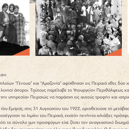
ΑΦΗ
πλοίων “Γένουα” και “Αμαζονία” αφίχθησαν εις Πειραιά χθες δύο 
ε λοιποί άποροι. Τούτους παρέλαβε το Υπουργείον Περιθάλψεως και
ι την υπηρεσίαν Πειραιώς να παράσχη εις αυτούς τροφήν και ιατρ
 του
Εμπρός
, στις 31 Αυγούστου του 1922, οριοθετούσε τη μετάβα
σέγγισαν το λιμάνι του Πειραιά, εκατόν πενήντα χιλιάδες πρόσφυ
ότι το σύνολο των προσφύγων είχε ζήσει τον αναγκαστικό διωγμό κ