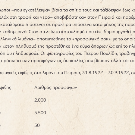
ωποι –που εγκατέλειψαν βίαια τα σπίτια τους και ταξίδεψαν έως κ
ελάχιστη τροφή και νερό– αποβιβάστηκαν στον Πειραιά και παρέμ
 καταλύματα ή άστεγοι σε πρόχειρα υπόστεγα κατά μήκος της πα
 καθημερινά. Στον ατελείωτο καταυλισμό που είχε δημιουργηθεί σ
λληνικά λιμάνια– αποτυπώθηκε το «προσφυγικό σοκ», με το οποί
ν «στον πληθυσμό της προστέθηκε ένα κύμα άπορων ως επί το πλ
τόπιου πληθυσμού». Οι φωτογραφίες του Πέτρου Πουλίδη, τραβηγμ
 πρόσωπα των προσφύγων τις δυσκολίες που βίωσαν αλλά και το
φυγικές αφίξεις στο λιμάνι του Πειραιά, 31.8.1922 – 30.9.1922,
φιξης
Αριθμός προσφύγων
2.000
υ
5.500
υ
50