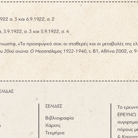
922 σ. 3 και 6.9.1922, σ. 2
α
, 3.9.1922, σ. 3 και 5.9.1922, σ. 4
ηιωσήφ,
«Το προσφυγικό σοκ: οι σταθερές και οι μεταβολές της ε
ου 20ού αιώνα: Ο Μεσοπόλεμος 1922-1940
, τ. Β1, Αθήνα 2002, σ. 9
ΕΛΙΔΑΣ
ΣΕΛΙΔΕΣ
Το ερευνη
ΕΡΕΥΝΩ 
Βιβλιογραφία
συγχρημα
η
Χάρτης
πόρους μέ
Τεκμήρια
& Καινοτ