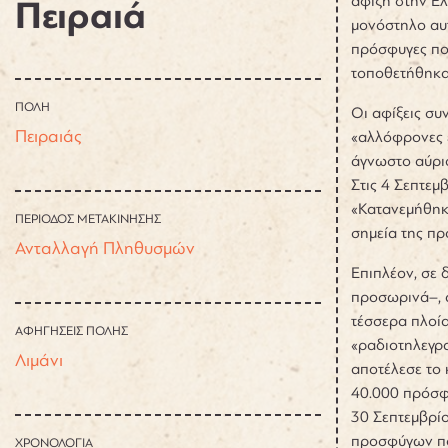
άφιξη στην Ελ
Πειραιά
μονόστηλο αυτ
πρόσφυγες που
τοποθετήθηκαν
ΠΟΛΗ
Οι αφίξεις συ
Πειραιάς
«αλλόφρονες ε
άγνωστο αύρι
Στις 4 Σεπτεμ
«Κατανεμήθηκα
ΠΕΡΙΟΔΟΣ ΜΕΤΑΚΙΝΗΣΗΣ
σημεία της πρ
Ανταλλαγή Πληθυσμών
Επιπλέον, σε 
προσωρινά–, α
τέσσερα πλοία
ΑΦΗΓΗΣΕΙΣ ΠΟΛΗΣ
«ραδιοτηλεγρα
Λιμάνι
αποτέλεσε το 
40.000 πρόσφυ
30 Σεπτεμβρίο
προσφύγων πο
ΧΡΟΝΟΛΟΓΙΑ