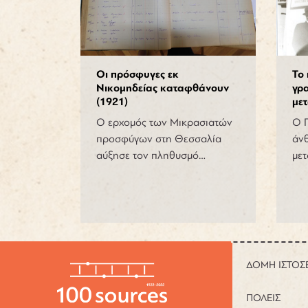
Οι πρόσφυγες εκ
Το
Νικομηδείας καταφθάνουν
γρ
(1921)
με
Ο ερχομός των Μικρασιατών
Ο Γ
προσφύγων στη Θεσσαλία
άν
αύξησε τον πληθυσμό…
μετ
ΔΟΜΗ ΙΣΤΟΣ
ΠΟΛΕΙΣ