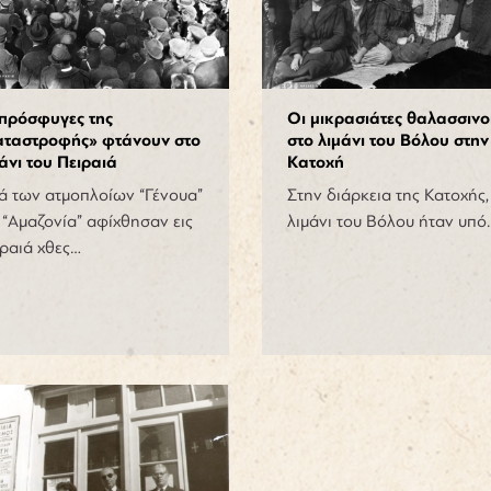
 πρόσφυγες της
Οι μικρασιάτες θαλασσινο
αταστροφής» φτάνουν στο
στο λιμάνι του Βόλου στην
άνι του Πειραιά
Κατοχή
ά των ατμοπλοίων “Γένουα”
Στην διάρκεια της Κατοχής,
 “Αμαζονία” αφίχθησαν εις
λιμάνι του Βόλου ήταν υπό
ραιά χθες…