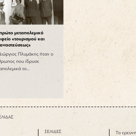
 πρώτο μεταπολεμικό
αφείο «τουρισμού και
ταναστεύσεως»
εώργιος Πλυμάκης ήταν ο
θρωπος που ίδρυσε
απολεμικά το…
ΕΛΙΔΑΣ
ΣΕΛΙΔΕΣ
Το ερευνη