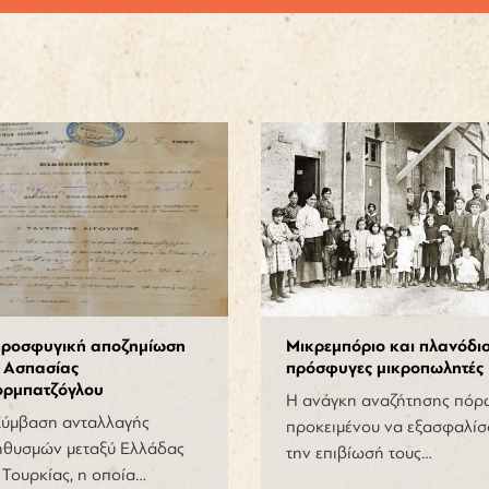
προσφυγική αποζημίωση
Μικρεμπόριο και πλανόδιο
ς Ασπασίας
πρόσφυγες μικροπωλητές
ορμπατζόγλου
Η ανάγκη αναζήτησης πόρ
Σύμβαση ανταλλαγής
προκειμένου να εξασφαλίσ
ηθυσμών μεταξύ Ελλάδας
την επιβίωσή τους…
 Τουρκίας, η οποία…