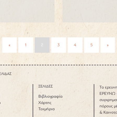
Posts
«
1
2
3
4
5
»
navigation
ΕΛΙΔΑΣ
ΣΕΛΙΔΕΣ
Το ερευνη
ΕΡΕΥΝΩ 
Βιβλιογραφία
συγχρημα
η
Χάρτης
πόρους μέ
Τεκμήρια
& Καινοτ