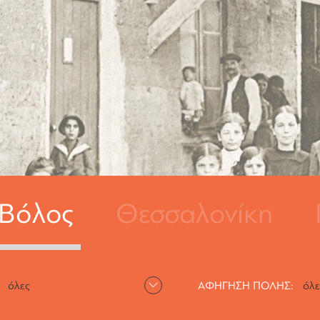
Βόλος
Θεσσαλονίκη
ΑΦΗΓΗΣΗ ΠΟΛΗΣ: