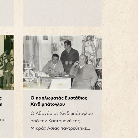
ς
Ο παπλωματάς Ευστάθιος
η
Χινδιμπάτογλου
Ο Αθανάσιος Χινδιμπάτογλου
και
από την Κασταμονή της
Μικράς Ασίας παντρεύτηκε…