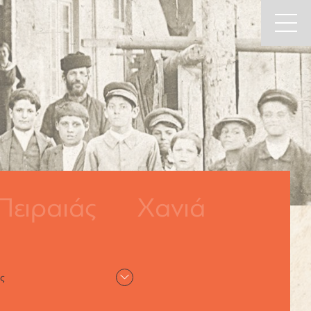
Πειραιάς
Χανιά