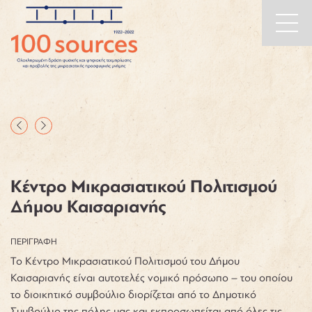
Main
Skip to content
Navigation
Κέντρο Μικρασιατικού Πολιτισμού
Δήμου Καισαριανής
ΠΕΡΙΓΡΑΦΗ
Το Κέντρο Μικρασιατικού Πολιτισμού του Δήμου
Καισαριανής είναι αυτοτελές νομικό πρόσωπο – του οποίου
το διοικητικό συμβούλιο διορίζεται από το Δημοτικό
Συμβούλιο της πόλης μας και εκπροσωπείται από όλες τις