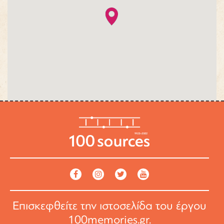
Επισκεφθείτε την ιστοσελίδα του έργου
100memories.gr
.