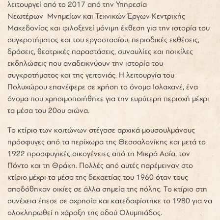
λειτουργεί από το 2017 από την Υπηρεσία
Νεωτέρων Μνημείων και Τεχνικών Έργων Κεντρικής
Μακεδονίας και φιλοξενεί μόνιμη έκθεση για την ιστορία του
συγκροτήματος και του εργοστασίου, περιοδικές εκθέσεις,
δράσεις, θεατρικές παραστάσεις, συναυλίες και ποικίλες
εκδηλώσεις που αναδεικνύουν την ιστορία του
συγκροτήματος και της γειτονιάς. Η λειτουργία του
Πολυχώρου επανέφερε σε χρήση το όνομα Ισλαχανέ, ένα
όνομα που χρησιμοποιήθηκε για την ευρύτερη περιοχή μέχρι
τα μέσα του 20
ου
αιώνα.
Το κτίριο των κοιτώνων στέγασε αρχικά μουσουλμάνους
πρόσφυγες από τα περίχωρα της Θεσσαλονίκης και μετά το
1922 προσφυγικές οικογένειες από τη Μικρά Ασία, τον
Πόντο και τη Θράκη. Πολλές από αυτές παρέμειναν στο
κτίριο μέχρι τα μέσα της δεκαετίας του 1960 όταν τους
αποδόθηκαν οικίες σε άλλα σημεία της πόλης. Το κτίριο στη
συνέχεια έπεσε σε αχρησία και κατεδαφίστηκε το 1980 για να
ολοκληρωθεί η χάραξη της οδού Ολυμπιάδος.