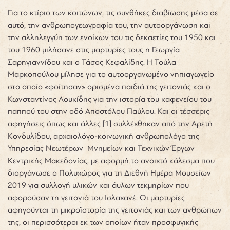
Για το κτίριο των κοιτώνων, τις συνθήκες διαβίωσης μέσα σε
αυτό, την ανθρωπογεωγραφία του, την αυτοοργάνωση και
την αλληλεγγύη των ενοίκων του τις δεκαετίες του 1950 και
του 1960 μιλήσανε στις μαρτυρίες τους η Γεωργία
Σαρηγιαννίδου και ο Τάσος Κεφαλίδης. Η Τούλα
Μαρκοπούλου μίλησε για το αυτοοργανωμένο νηπιαγωγείο
στο οποίο «φοίτησαν» ορισμένα παιδιά της γειτονιάς και ο
Κωνσταντίνος Λουκίδης για την ιστορία του καφενείου του
παππού του στην οδό Αποστόλου Παύλου. Και οι τέσσερις
αφηγήσεις όπως και άλλες
[1] συλλέχθηκαν από την Αρετή
Κονδυλίδου, αρχαιολόγο-κοινωνική ανθρωπολόγο της
Υπηρεσίας Νεωτέρων Μνημείων και Τεχνικών Έργων
Κεντρικής Μακεδονίας, με αφορμή το ανοιχτό κάλεσμα που
διοργάνωσε ο Πολυχώρος για τη Διεθνή Ημέρα Μουσείων
2019 για συλλογή υλικών και άυλων τεκμηρίων που
αφορούσαν τη γειτονιά του Ισλαχανέ. Οι μαρτυρίες
αφηγούνται τη μικροϊστορία της γειτονιάς και των ανθρώπων
της, οι περισσότεροι εκ των οποίων ήταν προσφυγικής