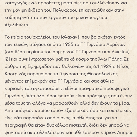
καταγωγής ενώ πρόσθετες μαρτυρίες που συλλέχθηκαν για
την μόνιμη έκθεση του Πολυχώρου επικεντρώθηκαν στην
καθημερινότητα των εργατών του μηχανουργείου
Αξυλιθιώτη.
Το κτίριο του σχολείου του Ισλαχανέ, που βρισκόταν εντός
των τειχών, στέγασε από το 1925 το Γ΄ Γυμνάσιο Αρρένων
(στη θέση περίπου του σημερινού Γ΄ Γυμνασίου και Λυκείου)
[2]
και συγκέντρωσε τον μαθητικό κόσμο της Άνω Πόλης. Σε
άρθρο της
Εφημερίδας των Βαλκανίων
της 6.1.1929 ο Νίκος
Καστρινός παρουσίασε τα Γυμνάσια της Θεσσαλονίκης,
μένοντας επί μακρόν στο Γ΄ Γυμνάσιο και στις άθλιες
κτιριακές του εγκαταστάσεις: «Είναι πραγματικά προσφυγικό
Γυμνάσιο, διότι όλοι όσοι φοιτούν είναι πρόσφυγες που έχουν
μέσα τους τη φλόγα να μορφωθούν αλλά δεν έχουν τα μέσα.
Από απόψεως κτιρίου τόσον εξωτερικώς όσο και εσωτερικώς
είνε κάτι παραπάνω από αίσχος, η αθλιότης του για να
περιγραφή θα είταν δυσκόλως πιστευτή, διότι δεν μπορώ να
φανταστώ ακαταλληλότερον και αθλιέστερον κτίριον. Απορώ