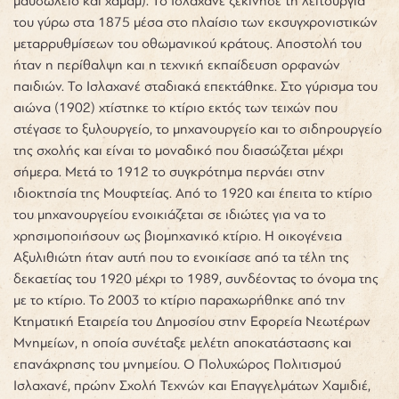
μαυσωλείο και χαμάμ). Το Ισλαχανέ ξεκίνησε τη λειτουργία
του γύρω στα 1875 μέσα στο πλαίσιο των εκσυγχρονιστικών
μεταρρυθμίσεων του οθωμανικού κράτους. Αποστολή του
ήταν η περίθαλψη και η τεχνική εκπαίδευση ορφανών
παιδιών. Το Ισλαχανέ σταδιακά επεκτάθηκε. Στο γύρισμα του
αιώνα (1902) χτίστηκε το κτίριο εκτός των τειχών που
στέγασε το ξυλουργείο, το μηχανουργείο και το σιδηρουργείο
της σχολής και είναι το μοναδικό που διασώζεται μέχρι
σήμερα. Μετά το 1912 το συγκρότημα περνάει στην
ιδιοκτησία της Μουφτείας. Από το 1920 και έπειτα το κτίριο
του μηχανουργείου ενοικιάζεται σε ιδιώτες για να το
χρησιμοποιήσουν ως βιομηχανικό κτίριο. Η οικογένεια
Αξυλιθιώτη ήταν αυτή που το ενοικίασε από τα τέλη της
δεκαετίας του 1920 μέχρι το 1989, συνδέοντας το όνομα της
με το κτίριο. Το 2003 το κτίριο παραχωρήθηκε από την
Κτηματική Εταιρεία του Δημοσίου στην Εφορεία Νεωτέρων
Μνημείων, η οποία συνέταξε μελέτη αποκατάστασης και
επανάχρησης του μνημείου. Ο Πολυχώρος Πολιτισμού
Ισλαχανέ, πρώην Σχολή Τεχνών και Επαγγελμάτων Χαμιδιέ,